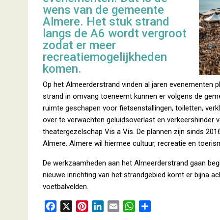
wens van de gemeente
Almere. Het stuk strand
langs de A6 wordt vergroot
zodat er meer
recreatiemogelijkheden
komen.
Op het Almeerderstrand vinden al jaren evenementen pl
strand in omvang toeneemt kunnen er volgens de geme
ruimte geschapen voor fietsenstallingen, toiletten, ve
over te verwachten geluidsoverlast en verkeershinder 
theatergezelschap Vis a Vis. De plannen zijn sinds 201
Almere. Almere wil hiermee cultuur, recreatie en toeris
De werkzaamheden aan het Almeerderstrand gaan begin 
nieuwe inrichting van het strandgebied komt er bijna ach
voetbalvelden.
F
X
P
L
E
W
D
a
i
i
m
h
e