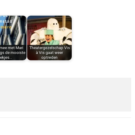
mee met Mari
Theatergezelschap Vis
ngs de mooiste
à Vis gaat weer
lekjes…
optreden