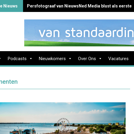
te Nieuws
Persfotograaf van NieuwsNed Media blust als eerste 
Podcasts
Nieuwkomers
Over Ons
Vacatures
ementen