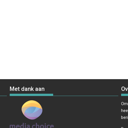
Met dank aan
Ov
Omr
hee
ber