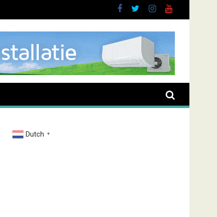
brand Zenderstraat
Dutch
▼