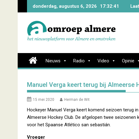
Skip
donderdag, augustus 6, 2026
17:32:42
Laa
to
content
Nieuws
Radio
Video
Opinie
Manuel Verga keert terug bij Almeerse 
15 mei 2020
Herman de Wit
Hockeyer Manuel Verga keert komend seizoen terug in 
Almeerse Hockey Club. De afgelopen twee seizoenen k
voor het Spaanse Atlético san sebastián.
Vroeger