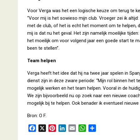
Voor Verga was het een logische keuze om terug te ke
“Voor mij is het sowieso mijn club. Vroeger zei ik altijd:
met de club, of het is echt het moment om te helpen, d
mij is dat nu het geval. Het zijn namelijk moeilijke tijde
het moeilijk om voor volgend jaar een goede start te 
been te stellen”.
Team helpen
Verga heeft het idee dat hij na twee jaar spelen in Spanje
dienst zijn in deze zware periode: “Mijn rol binnen het t
mogelijk werken en het team helpen. Vooral in de huidig
We zijn bijvoorbeeld nu op zoek naar een nieuwe coach
mogelijk bij te helpen. Ook benader ik eventueel nieuwe
Bron: O F.
F
X
P
L
E
W
D
a
i
i
m
h
e