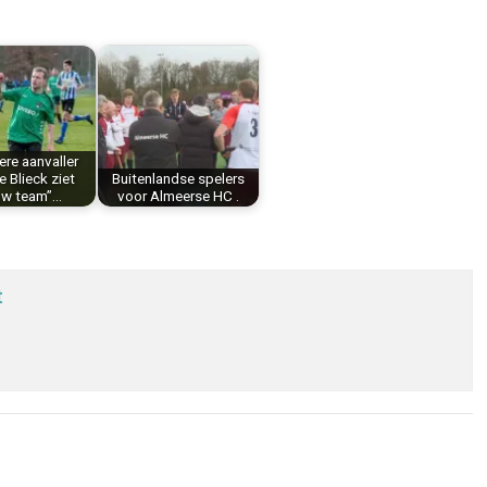
re aanvaller
 Blieck ziet
Buitenlandse spelers
uw team”…
voor Almeerse HC .
t