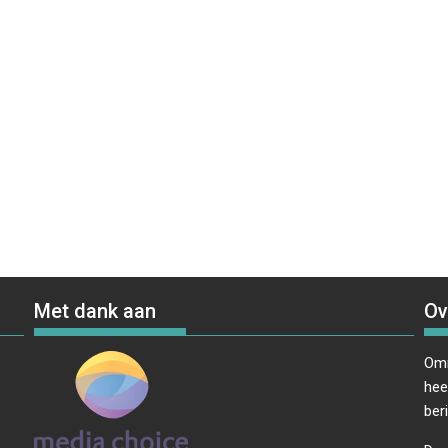
Met dank aan
Ov
Omr
hee
ber