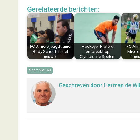
c
n
n
a
a
l
Gerelateerde berichten:
e
t
k
i
t
e
b
e
e
l
s
n
o
r
d
A
o
e
I
p
k
s
n
p
FC Almere jeugdtrainer
Hockeyer Pieters
FC Alme
t
Rody Schouten ziet
ontbreekt op
Mike de
nieuwe…
Olympische Spelen.
“nie
Sport Nieuws
Geschreven door
Herman de Wi