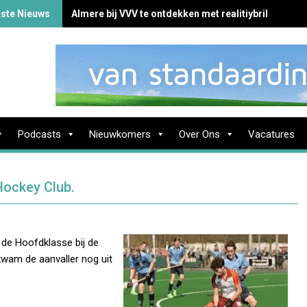
tste Nieuws
Almere bij VVV te ontdekken met realitiybril
Podcasts
Nieuwkomers
Over Ons
Vacatures
Hockey Club.
de Hoofdklasse bij de
wam de aanvaller nog uit