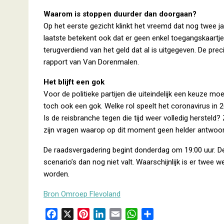
Waarom is stoppen duurder dan doorgaan?
Op het eerste gezicht klinkt het vreemd dat nog twee
laatste betekent ook dat er geen enkel toegangskaartj
terugverdiend van het geld dat al is uitgegeven. De pre
rapport van Van Dorenmalen.
Het blijft een gok
Voor de politieke partijen die uiteindelijk een keuze mo
toch ook een gok. Welke rol speelt het coronavirus in 
Is de reisbranche tegen die tijd weer volledig hersteld
zijn vragen waarop op dit moment geen helder antwoord
De raadsvergadering begint donderdag om 19:00 uur. De 
scenario’s dan nog niet valt. Waarschijnlijk is er twe
worden.
Bron Omroep Flevoland
F
X
P
L
E
W
D