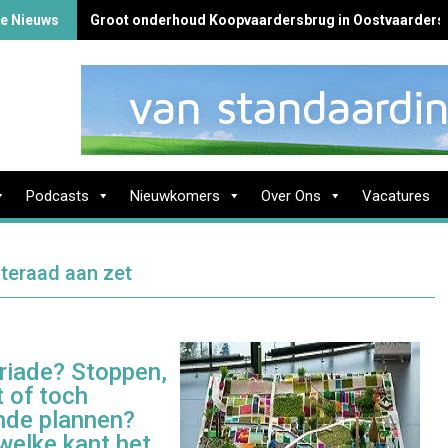
te Nieuws
Groot onderhoud Koopvaardersbrug in Oostvaarders
Podcasts
Nieuwkomers
Over Ons
Vacatures
teraad aan zet
riade? Stoppen,
t of toch
nde plannen?
welke kant het