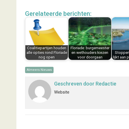
a
i
i
m
h
e
c
n
n
a
a
l
Gerelateerde berichten:
e
t
k
i
t
e
b
e
e
l
s
n
o
r
d
A
o
e
I
p
k
s
n
p
Coalitiepartijen houden
Floriade: burgemeester
t
alle opties rond Floriade
en wethouders kiezen
Stoppen
nog open
voor doorgaan
lijkt aan 
Almeers Nieuws
Geschreven door
Redactie
Website