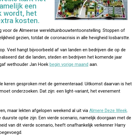
amelijk een
 wordt, het
xtra kosten.
lig voor de Almeerse wereldtuinbouwtentoonstelling. Stoppen of
ijkheid gezien, totdat de coronacrisis in alle hevigheid losbarstte.
op. Veel hangt bijvoorbeeld af van landen en bedrijven die op de
ealiseerd dat die landen, steden en bedrijven het komende jaar
, gaf wethouder Jan Hoek
begin vorige maand
aan.
nde keren gesproken met de gemeenteraad. Uitkomst daarvan is het
s moet onderzoeken. Dat zijn: een light-variant, het evenement
ven, maar lekten afgelopen weekend al uit via
Almere Deze Week
.
duurste optie zijn. Een vierde scenario, namelijk doorgaan met de
heid van dit vierde scenario, heeft onafhankelijk verkenner Harry
toegevoegd.