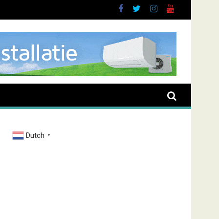
buurt
Dutch
▼