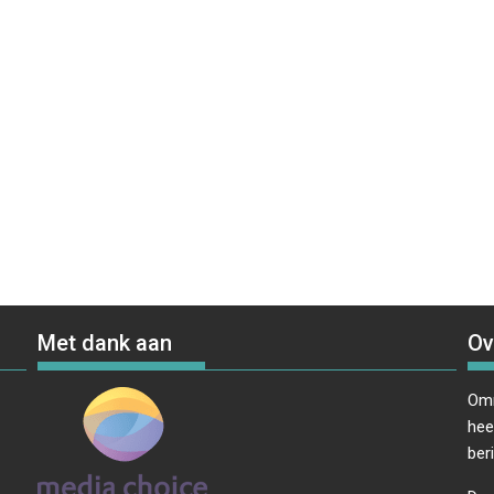
Met dank aan
Ov
Omr
hee
ber