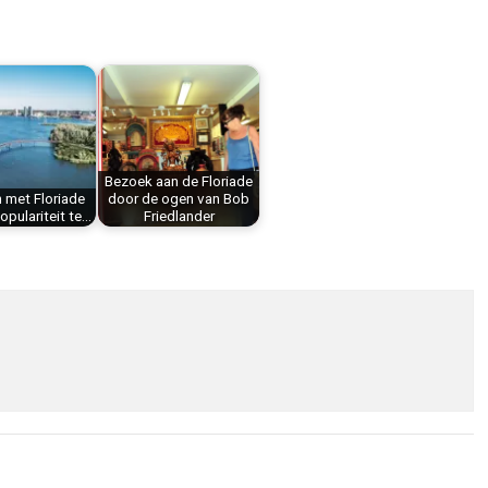
Bezoek aan de Floriade
 met Floriade
door de ogen van Bob
populariteit te…
Friedlander