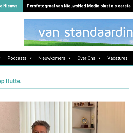
te Nieuws
Persfotograaf van NieuwsNed Media blust als eerste 
Podcasts
Nieuwkomers
Over Ons
Vacatures
p Rutte.