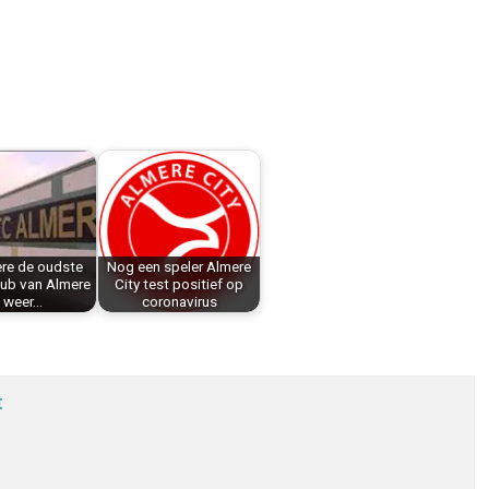
re de oudste
Nog een speler Almere
lub van Almere
City test positief op
s weer…
coronavirus
t