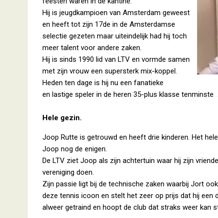
feesten waren in de kantine.
Hij is jeugdkampioen van Amsterdam geweest
en heeft tot zijn 17de in de Amsterdamse
selectie gezeten maar uiteindelijk had hij toch
meer talent voor andere zaken.
Hij is sinds 1990 lid van LTV en vormde samen
met zijn vrouw een supersterk mix-koppel.
Heden ten dage is hij nu een fanatieke
en lastige speler in de heren 35-plus klasse tenminste
Hele gezin.
Joop Rutte is getrouwd en heeft drie kinderen. Het hel
Joop nog de enigen.
De LTV ziet Joop als zijn achtertuin waar hij zijn vrie
vereniging doen.
Zijn passie ligt bij de technische zaken waarbij Jort ook
deze tennis icoon en stelt het zeer op prijs dat hij e
alweer getraind en hoopt de club dat straks weer kan s