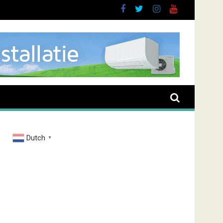
brand Zenderstraat
Dutch
▼