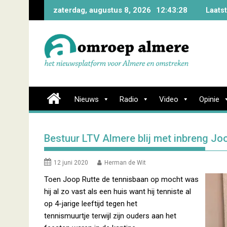
Skip
zaterdag, augustus 8, 2026
12:43:29
Laats
to
content
Nieuws
Radio
Video
Opinie
Bestuur LTV Almere blij met inbreng Joo
12 juni 2020
Herman de Wit
Toen Joop Rutte de tennisbaan op mocht was
hij al zo vast als een huis want hij tenniste al
op 4-jarige leeftijd tegen het
tennismuurtje terwijl zijn ouders aan het