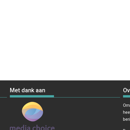
Met dank aan
Ov
Omr
hee
ber