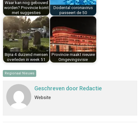
Waar kan nog gebouwd
t
worden? Provincie komt
Dodental coronavirus
met suggesties
passeert de 50
Bijna 4 duizend mensen
Provincie maakt nieuwe
overleden in week 51
Omgevingsvisie
Regionaal Nieuws
Geschreven door
Redactie
Website