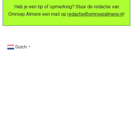
Heb je een tip of opmerking? Stuur de redactie van
Omroep Almere een mail op
redactie@omroepalmere.nl
!
Dutch
▼