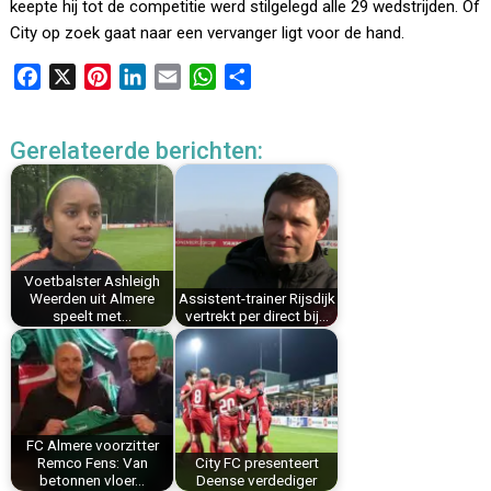
keepte hij tot de competitie werd stilgelegd alle 29 wedstrijden. Of
City op zoek gaat naar een vervanger ligt voor de hand.
F
X
P
L
E
W
D
a
i
i
m
h
e
c
n
n
a
a
l
Gerelateerde berichten:
e
t
k
i
t
e
b
e
e
l
s
n
o
r
d
A
o
e
I
p
k
s
n
p
Voetbalster Ashleigh
t
Weerden uit Almere
Assistent-trainer Rijsdijk
speelt met…
vertrekt per direct bij…
FC Almere voorzitter
Remco Fens: Van
City FC presenteert
betonnen vloer…
Deense verdediger