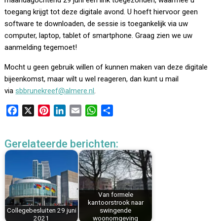
maandagochtend 29 juni een link toegezonden, waarmee u
toegang krijgt tot deze digitale avond. U hoeft hiervoor geen
software te downloaden, de sessie is toegankelijk via uw
computer, laptop, tablet of smartphone. Graag zien we uw
aanmelding tegemoet!
Mocht u geen gebruik willen of kunnen maken van deze digitale
bijeenkomst, maar wilt u wel reageren, dan kunt u mail
via
sbbrunekreef@almere.nl
.
F
X
P
L
E
W
D
a
i
i
m
h
e
c
n
n
a
a
l
Gerelateerde berichten:
e
t
k
i
t
e
b
e
e
l
s
n
o
r
d
A
o
e
I
p
k
s
n
p
Van formele
kantoorstrook naar
t
Collegebesluiten 29 juni
swingende
2021
woonomgeving