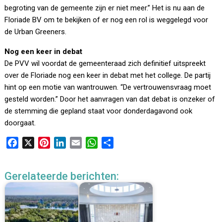
begroting van de gemeente zijn er niet meer.” Het is nu aan de
Floriade BV om te bekijken of er nog een rol is weggelegd voor
de Urban Greeners.
Nog een keer in debat
De PVV wil voordat de gemeenteraad zich definitief uitspreekt
over de Floriade nog een keer in debat met het college. De partij
hint op een motie van wantrouwen. “De vertrouwensvraag moet
gesteld worden.” Door het aanvragen van dat debat is onzeker of
de stemming die gepland staat voor donderdagavond ook
doorgaat.
F
X
P
L
E
W
D
a
i
i
m
h
e
c
n
n
a
a
l
Gerelateerde berichten:
e
t
k
i
t
e
b
e
e
l
s
n
o
r
d
A
o
e
I
p