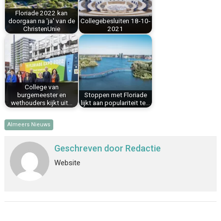
k
s
n
p
Floriade 2022 kan
t
doorgaan na 'ja' van de
Collegebesluiten 18-10-
ChristenUnie
2021
College van
burgemeester en
Stoppen met Floriade
wethouders kijkt uit…
lijkt aan populariteit te…
Almeers Nieuws
Geschreven door
Redactie
Website