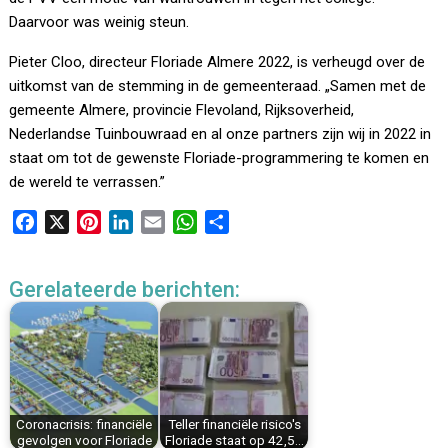
Daarvoor was weinig steun.
Pieter Cloo, directeur Floriade Almere 2022, is verheugd over de
uitkomst van de stemming in de gemeenteraad. „Samen met de
gemeente Almere, provincie Flevoland, Rijksoverheid,
Nederlandse Tuinbouwraad en al onze partners zijn wij in 2022 in
staat om tot de gewenste Floriade-programmering te komen en
de wereld te verrassen.”
F
X
P
L
E
W
D
a
i
i
m
h
e
c
n
n
a
a
l
Gerelateerde berichten:
e
t
k
i
t
e
b
e
e
l
s
n
o
r
d
A
o
e
I
p
k
s
n
p
t
Coronacrisis: financiële
Teller financiële risico's
gevolgen voor Floriade
Floriade staat op 42,5…