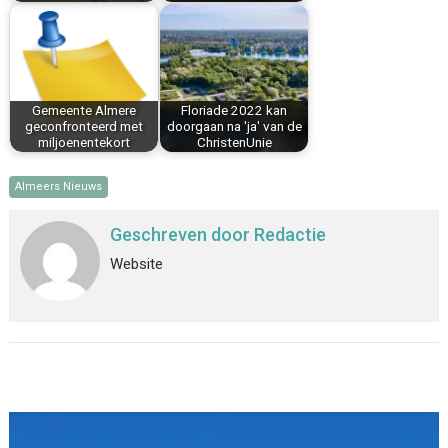
Gemeente Almere
Floriade 2022 kan
geconfronteerd met
doorgaan na 'ja' van de
miljoenentekort
ChristenUnie
Almeers Nieuws
Geschreven door
Redactie
Website