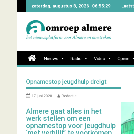
Skip
zaterdag, augustus 8, 2026
06:55:30
Laats
to
content
Nieuws
Radio
Video
Opinie
Opnamestop jeugdhulp dreigt
17 juni 2020
Redactie
Almere gaat alles in het
werk stellen om een
opnamestop voor jeugdhulp
‘met verblijf’ te voorkomen.