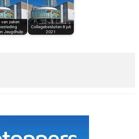
 van zaken
besteding
Collegebesluiten 8 juli
en Jeugdhulp…
2021