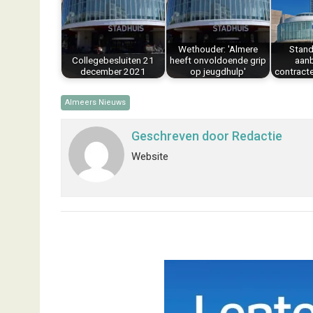
o
r
d
A
o
e
I
p
k
s
n
p
Wethouder: 'Almere
Stand
t
Collegebesluiten 21
heeft onvoldoende grip
aan
december 2021
op jeugdhulp'
contract
Almeers Nieuws
Geschreven door
Redactie
Website