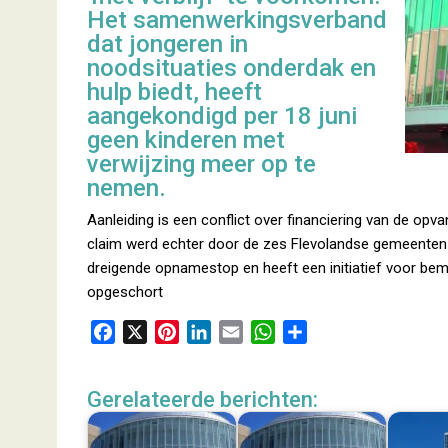
Het samenwerkingsverband
dat jongeren in
noodsituaties onderdak en
hulp biedt, heeft
aangekondigd per 18 juni
geen kinderen met
verwijzing meer op te
nemen.
Aanleiding is een conflict over financiering van de opv
claim werd echter door de zes Flevolandse gemeenten 
dreigende opnamestop en heeft een initiatief voor b
opgeschort
F
X
P
L
E
W
D
a
i
i
m
h
e
c
n
n
a
a
l
Gerelateerde berichten:
e
t
k
i
t
e
b
e
e
l
s
n