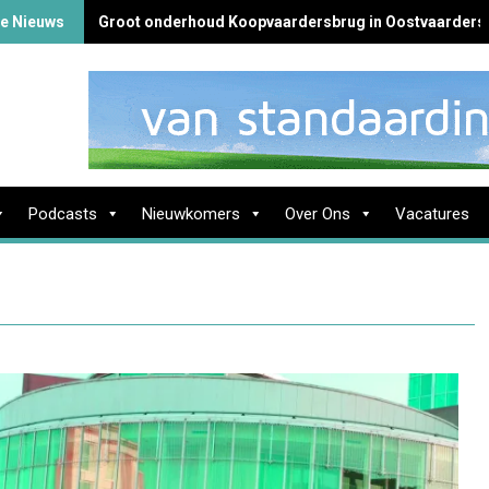
te Nieuws
Groot onderhoud Koopvaardersbrug in Oostvaarders
Podcasts
Nieuwkomers
Over Ons
Vacatures