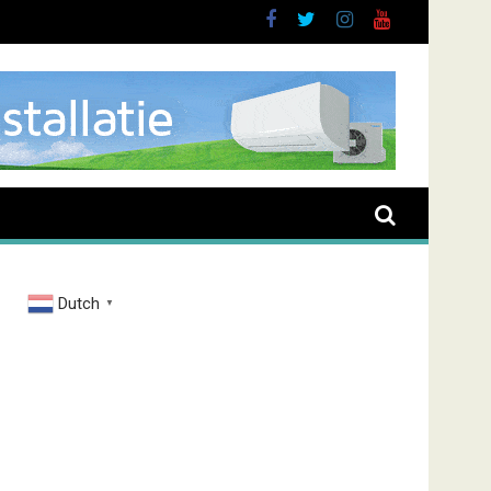
buurt
Dutch
▼