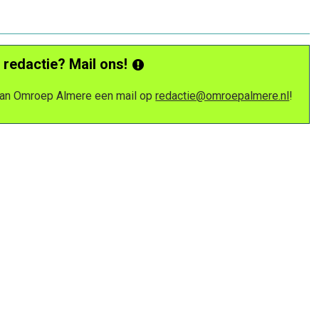
 redactie? Mail ons!
 van Omroep Almere een mail op
redactie@omroepalmere.nl
!