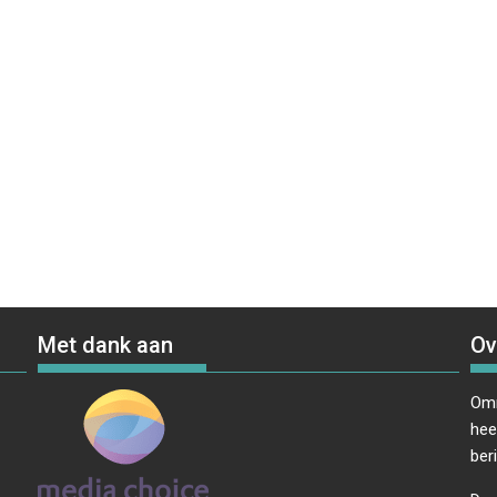
Met dank aan
Ov
Omr
hee
ber