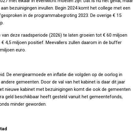
2027 met elkaar in evenwicht moeten zijn. Dat is nu het geval, maar
aan bezuinigingen invullen. Begin 2024 komt het college met een
afgesproken in de programmabegroting 2023. De overige € 15
p.
van deze raadsperiode (2026) te laten groeien tot € 60 miljoen
 € 4,5 miljoen positief. Meevallers zullen daarom in de buffer
miljoen euro.
id. De energiearmoede en inflatie die volgden op de oorlog in
andere gemeenten. Door de val van het kabinet is daar dit jaar
het nieuwe kabinet met bezuinigingen komt die ook de gemeenten
xtra geld beschikbaar heeft gesteld vanuit het gemeentefonds,
fonds minder geworden.
tad