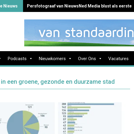
te Nieuws
Persfotograaf van NieuwsNed Media blust als eerste 
Podcasts
Nieuwkomers
Over Ons
Vacatures
en in een groene, gezonde en duurzame stad