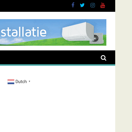
brand Zenderstraat
Dutch
▼