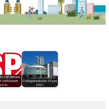
ht | SP Almere
t vertrouwen
Collegebesluiten 29 juni
oor in…
2021