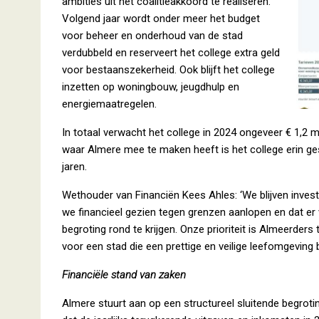
ambities uit het coalitieakkoord te realiseren.
Volgend jaar wordt onder meer het budget
voor beheer en onderhoud van de stad
verdubbeld en reserveert het college extra geld
voor bestaanszekerheid. Ook blijft het college
inzetten op woningbouw, jeugdhulp en
energiemaatregelen.
In totaal verwacht het college in 2024 ongeveer € 1,2 mi
waar Almere mee te maken heeft is het college erin g
jaren.
Wethouder van Financiën Kees Ahles: ‘We blijven inves
we financieel gezien tegen grenzen aanlopen en dat er 
begroting rond te krijgen. Onze prioriteit is Almeerder
voor een stad die een prettige en veilige leefomgeving 
Financiële stand van zaken
Almere stuurt aan op een structureel sluitende begroti