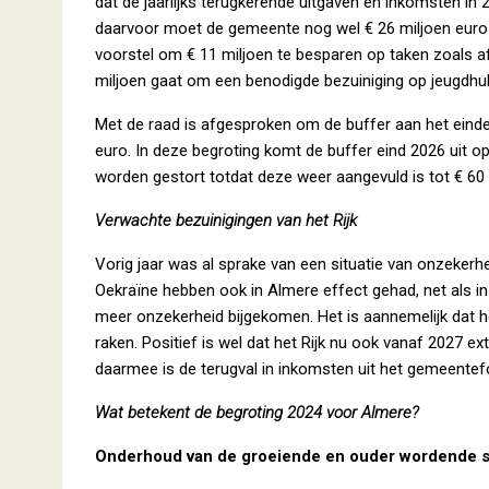
dat de jaarlijks terugkerende uitgaven en inkomsten in 
daarvoor moet de gemeente nog wel € 26 miljoen euro 
voorstel om € 11 miljoen te besparen op taken zoals 
miljoen gaat om een benodigde bezuiniging op jeugdhul
Met de raad is afgesproken om de buffer aan het einde 
euro. In deze begroting komt de buffer eind 2026 uit op
worden gestort totdat deze weer aangevuld is tot € 60 
Verwachte bezuinigingen van het Rijk
Vorig jaar was al sprake van een situatie van onzekerhe
Oekraïne hebben ook in Almere effect gehad, net als in 
meer onzekerheid bijgekomen. Het is aannemelijk dat 
raken. Positief is wel dat het Rijk nu ook vanaf 2027 e
daarmee is de terugval in inkomsten uit het gemeente
Wat betekent de begroting 2024 voor Almere?
Onderhoud van de groeiende en ouder wordende s