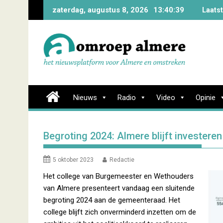
Skip
zaterdag, augustus 8, 2026
13:40:41
Laats
to
content
Nieuws
Radio
Video
Opinie
Begroting 2024: Almere blijft invester
5 oktober 2023
Redactie
Het college van Burgemeester en Wethouders
van Almere presenteert vandaag een sluitende
begroting 2024 aan de gemeenteraad. Het
college blijft zich onverminderd inzetten om de