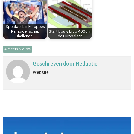
Spectaculair Europees
Kampioenschap
Start bouw brug 4006 in
Challenge…
de Europalaan
Almeers Nieuws
Geschreven door
Redactie
Website