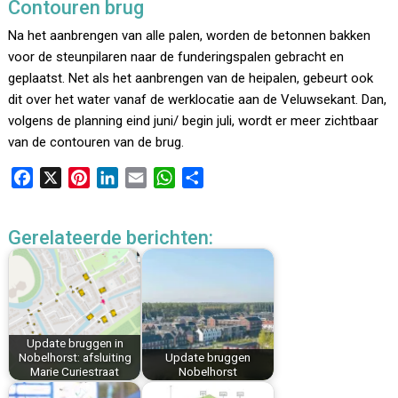
Contouren brug
Na het aanbrengen van alle palen, worden de betonnen bakken
voor de steunpilaren naar de funderingspalen gebracht en
geplaatst. Net als het aanbrengen van de heipalen, gebeurt ook
dit over het water vanaf de werklocatie aan de Veluwsekant. Dan,
volgens de planning eind juni/ begin juli, wordt er meer zichtbaar
van de contouren van de brug.
F
X
P
L
E
W
D
a
i
i
m
h
e
c
n
n
a
a
l
Gerelateerde berichten:
e
t
k
i
t
e
b
e
e
l
s
n
o
r
d
A
o
e
I
p
k
s
n
p
Update bruggen in
t
Nobelhorst: afsluiting
Update bruggen
Marie Curiestraat
Nobelhorst