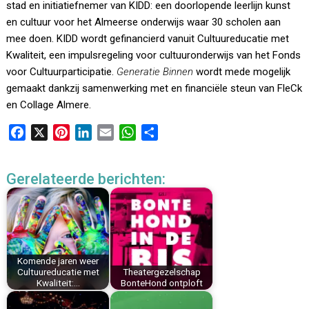
stad en initiatiefnemer van KIDD: een doorlopende leerlijn kunst
en cultuur voor het Almeerse onderwijs waar 30 scholen aan
mee doen. KIDD wordt gefinancierd vanuit Cultuureducatie met
Kwaliteit, een impulsregeling voor cultuuronderwijs van het Fonds
voor Cultuurparticipatie.
Generatie Binnen
wordt mede mogelijk
gemaakt dankzij samenwerking met en financiële steun van FleCk
en Collage Almere.
F
X
P
L
E
W
D
a
i
i
m
h
e
c
n
n
a
a
l
Gerelateerde berichten:
e
t
k
i
t
e
b
e
e
l
s
n
o
r
d
A
o
e
I
p
k
s
n
p
Komende jaren weer
t
Cultuureducatie met
Theatergezelschap
Kwaliteit:…
BonteHond ontploft