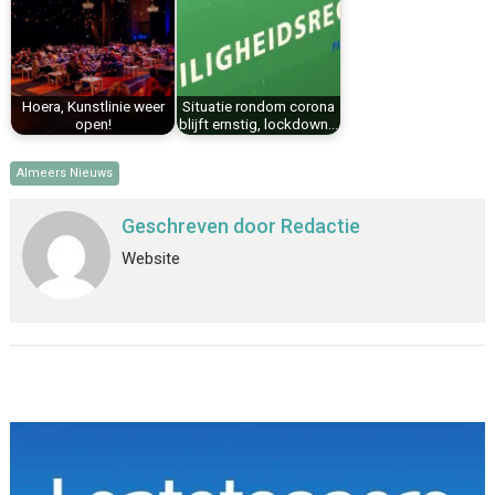
Hoera, Kunstlinie weer
Situatie rondom corona
open!
blijft ernstig, lockdown…
Almeers Nieuws
Geschreven door
Redactie
Website