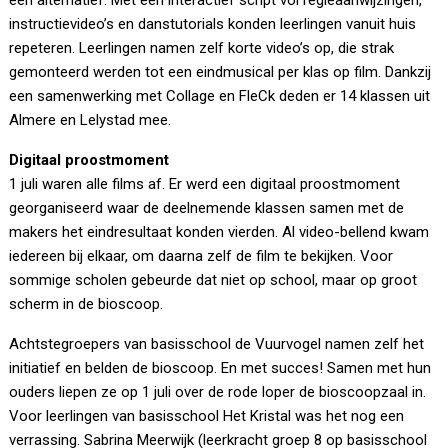
een alternatief. Met een interactief script vol regieaanwijzingen,
instructievideo’s en danstutorials konden leerlingen vanuit huis
repeteren. Leerlingen namen zelf korte video’s op, die strak
gemonteerd werden tot een eindmusical per klas op film. Dankzij
een samenwerking met Collage en FleCk deden er 14 klassen uit
Almere en Lelystad mee.
Digitaal proostmoment
1 juli waren alle films af. Er werd een digitaal proostmoment
georganiseerd waar de deelnemende klassen samen met de
makers het eindresultaat konden vierden. Al video-bellend kwam
iedereen bij elkaar, om daarna zelf de film te bekijken. Voor
sommige scholen gebeurde dat niet op school, maar op groot
scherm in de bioscoop.
Achtstegroepers van basisschool de Vuurvogel namen zelf het
initiatief en belden de bioscoop. En met succes! Samen met hun
ouders liepen ze op 1 juli over de rode loper de bioscoopzaal in.
Voor leerlingen van basisschool Het Kristal was het nog een
verrassing. Sabrina Meerwijk (leerkracht groep 8 op basisschool