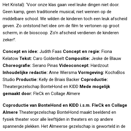
Het Kristal): ‘Voor onze klas gaan veel leuke dingen niet door.
Geen kamp, geen traditionele musical, niet wennen op de
middelbare school. We wilden de kinderen toch een leuk afscheid
geven. Zo ontstond het idee om de film te vertonen op groot
scherm, in de bioscoop. Zo’n afscheid verdienen de kinderen
zeker!’.
Concept en idee:
Judith Faas
Concept en regie:
Fiona
Kelatow
Tekst:
Caro Goldenbelt
Compositie:
Jeske de Blauw
Choreografie:
Serano Pinas
Videoconcept:
Hardzout
Inhoudelijke redactie:
Anne Wiersma
Vormgeving:
KochxBos
Studio
Productie:
Kelly de Briais Backer
Coproductie:
Theatergezelschap BonteHond en KIDD
Mede mogelijk
gemaakt door:
FleCk en Collage Almere
Coproductie van BonteHond en KIDD i.s.m. FleCk en Collage
Almere
Theatergezelschap BonteHond maakt beeldend en
fysiek theater voor alle leeftijden in theaters en op andere
spannende plekken. Het Almeerse gezelschap is geworteld in de