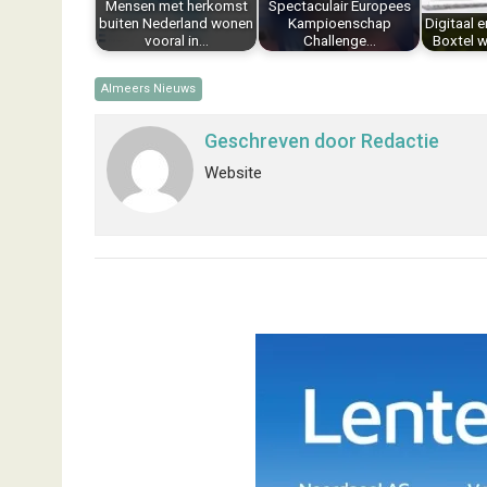
Mensen met herkomst
Spectaculair Europees
t
buiten Nederland wonen
Kampioenschap
Digitaal e
vooral in…
Challenge…
Boxtel 
Almeers Nieuws
Geschreven door
Redactie
Website