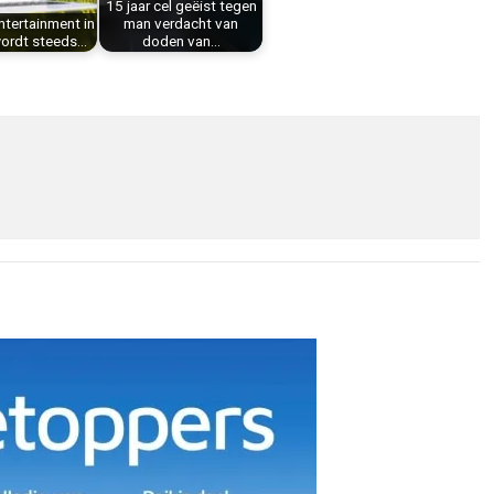
15 jaar cel geëist tegen
ntertainment in
man verdacht van
wordt steeds…
doden van…