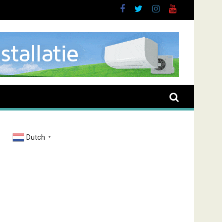
rand Zenderstraat
Dutch
▼