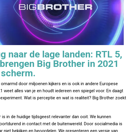
g naar de lage landen: RTL 5,
brengen Big Brother in 2021
t scherm.
 omarmd door miljoenen kijkers en is ook in andere Europese
1 weet alles van je en houdt iedereen een spiegel voor. En daagt
xperiment. Wat is perceptie en wat is realiteit? Big Brother zoekt
 is in de huidige tijdsgeest relevanter dan ooit. We kunnen
oortdurend in contact met de buitenwereld. Door socialmedia is
 niet bekijken en beoordelen. We presenteren een versie van