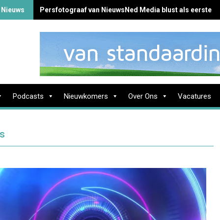
 Nieuws
Persfotograaf van NieuwsNed Media blust als eerste b
Podcasts
Nieuwkomers
Over Ons
Vacatures
is