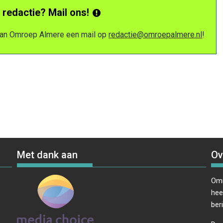
 redactie? Mail ons!
 van Omroep Almere een mail op
redactie@omroepalmere.nl
!
Met dank aan
Ov
Omr
hee
ber