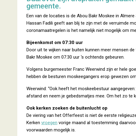
gemeente.
Een van de locaties is de Abou Bakr Moskee in Almere 
Hassan Fadili geeft aan blij te zijn met de verruimde m
coronamaatregelen is het namelijk niet mogelijk om me
Bijeenkomst om 07:30 uur
Door uit te wijken naar buiten kunnen meer mensen de vi
Bakr Moskee om 07:30 uur ‘s ochtends gebeuren.
Volgens burgemeester Franc Weerwind zijn er hele g
hebben de besturen moskeegangers erop gewezen om n
Weerwind: “Ook heeft het moskeebestuur aangegeven: g
afstand en neem je gebedsmatjes mee. Om het zo te ku
Ook kerken zoeken de buitenlucht op
De viering van het Offerfeest is niet de eerste religieuz
Kerken
vroegen
vorige maand al toestemming daarvoor.
voorwaarden mogelijk is.