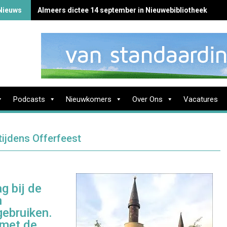
ieuws
Almeers dictee 14 september in Nieuwebibliotheek
Podcasts
Nieuwkomers
Over Ons
Vacatures
ijdens Offerfeest
g bij de
n
gebruiken.
 met de