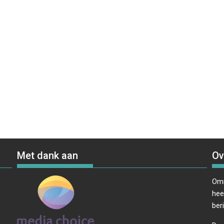
Met dank aan
Ov
Omr
hee
ber