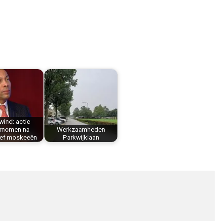
ind: actie
rnomen na
Werkzaamheden
ief moskeeën
Parkwijklaan