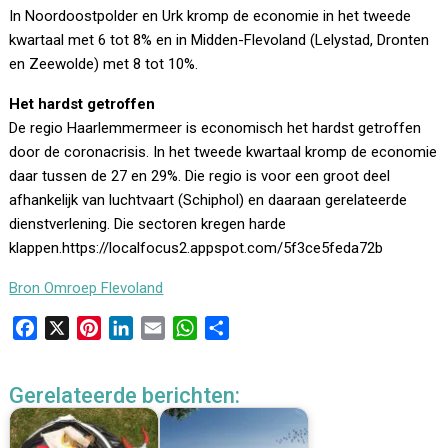
In Noordoostpolder en Urk kromp de economie in het tweede
kwartaal met 6 tot 8% en in Midden-Flevoland (Lelystad, Dronten
en Zeewolde) met 8 tot 10%.
Het hardst getroffen
De regio Haarlemmermeer is economisch het hardst getroffen
door de coronacrisis. In het tweede kwartaal kromp de economie
daar tussen de 27 en 29%. Die regio is voor een groot deel
afhankelijk van luchtvaart (Schiphol) en daaraan gerelateerde
dienstverlening. Die sectoren kregen harde
klappen.https://localfocus2.appspot.com/5f3ce5feda72b
Bron Omroep Flevoland
F
X
P
L
E
W
D
a
i
i
m
h
e
c
n
n
a
a
l
Gerelateerde berichten:
e
t
k
i
t
e
b
e
e
l
s
n
o
r
d
A