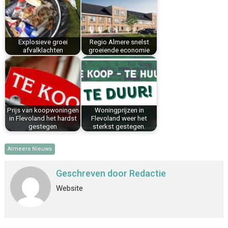
o
e
I
p
k
s
n
p
t
Explosieve groei
Regio Almere snelst
afvalklachten
groeiende economie
Prijs van koopwoningen
Woningprijzen in
in Flevoland het hardst
Flevoland weer het
gestegen
sterkst gestegen.
Almeers Nieuws
Geschreven door
Redactie
Website