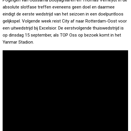
Pogingen van Oussama Bouyaghlafen en Thomas Verheydt in de
absolute slotfase treffen eveneens geen doel en daarmee
eindigt de eerste wedstrijd van het seizoen in een doelpuntloos
gelijkspel. Volgende week reist City af naar Rotterdam-Oost voor
een uitwedstrijd bij Excelsior. De eerstvolgende thuiswedstrijd is
op dinsdag 15 september, als TOP Oss op bezoek komt in het
Yanmar Stadion.