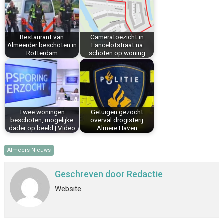
o
r
d
A
o
e
I
p
k
s
n
p
Restaurant van
Cameratoezicht in
t
Almeerder beschoten in
Lancelotstraat na
Rotterdam
schoten op woning
Twee woningen
Getuigen gezocht
beschoten, mogelijke
overval drogisterij
dader op beeld | Video
Almere Haven
Almeers Nieuws
Geschreven door
Redactie
Website