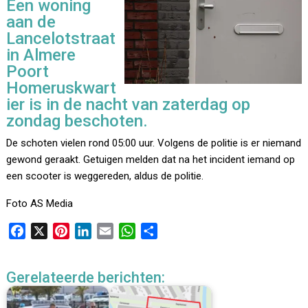
Een woning
aan de
Lancelotstraat
in Almere
Poort
Homeruskwart
ier is in de nacht van zaterdag op
zondag beschoten.
De schoten vielen rond 05:00 uur. Volgens de politie is er niemand
gewond geraakt. Getuigen melden dat na het incident iemand op
een scooter is weggereden, aldus de politie.
Foto AS Media
F
X
P
L
E
W
D
a
i
i
m
h
e
c
n
n
a
a
l
Gerelateerde berichten:
e
t
k
i
t
e
b
e
e
l
s
n