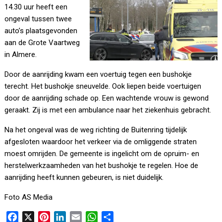
14.30 uur heeft een
ongeval tussen twee
auto’s plaatsgevonden
aan de Grote Vaartweg
in Almere.
Door de aanrijding kwam een voertuig tegen een bushokje
terecht. Het bushokje sneuvelde. Ook liepen beide voertuigen
door de aanrijding schade op. Een wachtende vrouw is gewond
geraakt. Zij is met een ambulance naar het ziekenhuis gebracht.
Na het ongeval was de weg richting de Buitenring tijdelijk
afgesloten waardoor het verkeer via de omliggende straten
moest omrijden. De gemeente is ingelicht om de opruim- en
herstelwerkzaamheden van het bushokje te regelen. Hoe de
aanrijding heeft kunnen gebeuren, is niet duidelijk.
Foto AS Media
F
X
P
L
E
W
D