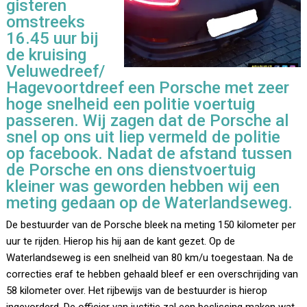
gisteren
omstreeks
16.45 uur bij
de kruising
Veluwedreef/
Hagevoortdreef een Porsche met zeer
hoge snelheid een politie voertuig
passeren. Wij zagen dat de Porsche al
snel op ons uit liep vermeld de politie
op facebook. Nadat de afstand tussen
de Porsche en ons dienstvoertuig
kleiner was geworden hebben wij een
meting gedaan op de Waterlandseweg.
De bestuurder van de Porsche bleek na meting 150 kilometer per
uur te rijden. Hierop his hij aan de kant gezet. Op de
Waterlandseweg is een snelheid van 80 km/u toegestaan. Na de
correcties eraf te hebben gehaald bleef er een overschrijding van
58 kilometer over. Het rijbewijs van de bestuurder is hierop