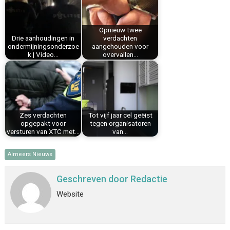
o
r
d
A
o
e
I
p
k
s
n
p
Opnieuw twee
Drie aanhoudingen in
verdachten
t
ondermijningsonderzoe
aangehouden voor
k | Video…
overvallen…
Zes verdachten
Tot vijf jaar cel geëist
opgepakt voor
tegen organisatoren
versturen van XTC met…
van…
Almeers Nieuws
Geschreven door
Redactie
Website