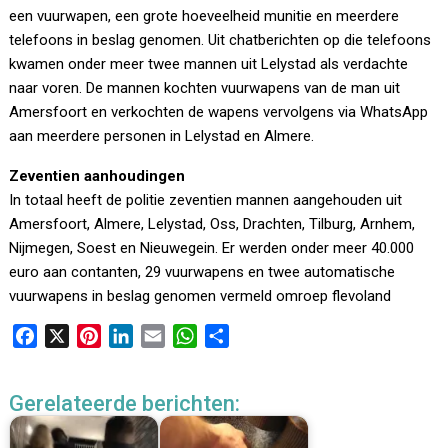
een vuurwapen, een grote hoeveelheid munitie en meerdere
telefoons in beslag genomen. Uit chatberichten op die telefoons
kwamen onder meer twee mannen uit Lelystad als verdachte
naar voren. De mannen kochten vuurwapens van de man uit
Amersfoort en verkochten de wapens vervolgens via WhatsApp
aan meerdere personen in Lelystad en Almere.
Zeventien aanhoudingen
In totaal heeft de politie zeventien mannen aangehouden uit
Amersfoort, Almere, Lelystad, Oss, Drachten, Tilburg, Arnhem,
Nijmegen, Soest en Nieuwegein. Er werden onder meer 40.000
euro aan contanten, 29 vuurwapens en twee automatische
vuurwapens in beslag genomen vermeld omroep flevoland
F
X
P
L
E
W
D
a
i
i
m
h
e
c
n
n
a
a
l
Gerelateerde berichten:
e
t
k
i
t
e
b
e
e
l
s
n