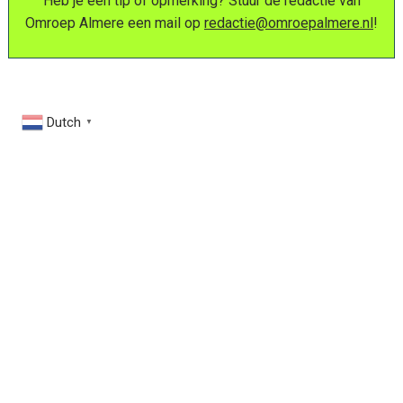
Heb je een tip of opmerking? Stuur de redactie van
Omroep Almere een mail op
redactie@omroepalmere.nl
!
Dutch
▼