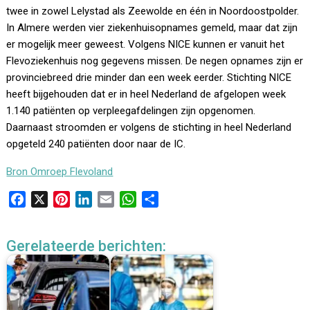
twee in zowel Lelystad als Zeewolde en één in Noordoostpolder.
In Almere werden vier ziekenhuisopnames gemeld, maar dat zijn
er mogelijk meer geweest. Volgens NICE kunnen er vanuit het
Flevoziekenhuis nog gegevens missen. De negen opnames zijn er
provinciebreed drie minder dan een week eerder. Stichting NICE
heeft bijgehouden dat er in heel Nederland de afgelopen week
1.140 patiënten op verpleegafdelingen zijn opgenomen.
Daarnaast stroomden er volgens de stichting in heel Nederland
opgeteld 240 patiënten door naar de IC.
Bron Omroep Flevoland
F
X
P
L
E
W
D
a
i
i
m
h
e
c
n
n
a
a
l
Gerelateerde berichten:
e
t
k
i
t
e
b
e
e
l
s
n
o
r
d
A
o
e
I
p