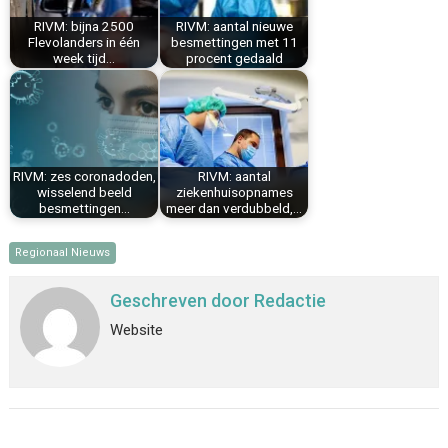
k
s
n
p
RIVM: bijna 2500
RIVM: aantal nieuwe
t
Flevolanders in één
besmettingen met 11
week tijd…
procent gedaald
RIVM: zes coronadoden,
RIVM: aantal
wisselend beeld
ziekenhuisopnames
besmettingen…
meer dan verdubbeld,…
Regionaal Nieuws
Geschreven door
Redactie
Website