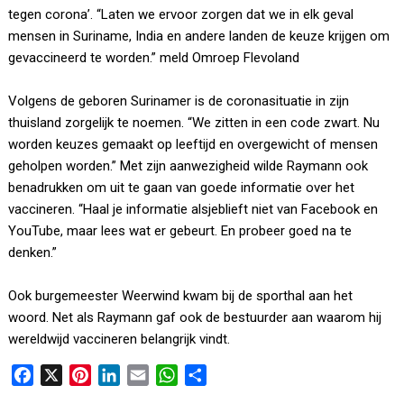
tegen corona’. “Laten we ervoor zorgen dat we in elk geval
mensen in Suriname, India en andere landen de keuze krijgen om
gevaccineerd te worden.” meld Omroep Flevoland
Volgens de geboren Surinamer is de coronasituatie in zijn
thuisland zorgelijk te noemen. “We zitten in een code zwart. Nu
worden keuzes gemaakt op leeftijd en overgewicht of mensen
geholpen worden.” Met zijn aanwezigheid wilde Raymann ook
benadrukken om uit te gaan van goede informatie over het
vaccineren. “Haal je informatie alsjeblieft niet van Facebook en
YouTube, maar lees wat er gebeurt. En probeer goed na te
denken.”
Ook burgemeester Weerwind kwam bij de sporthal aan het
woord. Net als Raymann gaf ook de bestuurder aan waarom hij
wereldwijd vaccineren belangrijk vindt.
F
X
P
L
E
W
D
a
i
i
m
h
e