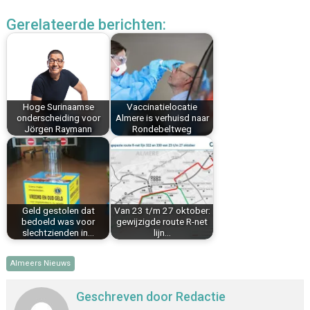
c
n
n
a
a
l
Gerelateerde berichten:
e
t
k
i
t
e
b
e
e
l
s
n
o
r
d
A
o
e
I
p
k
s
n
p
Hoge Surinaamse
Vaccinatielocatie
t
onderscheiding voor
Almere is verhuisd naar
Jörgen Raymann
Rondebeltweg
Geld gestolen dat
Van 23 t/m 27 oktober:
bedoeld was voor
gewijzigde route R-net
slechtzienden in…
lijn…
Almeers Nieuws
Geschreven door
Redactie