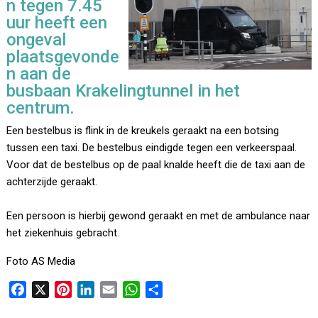
n tegen 7.45
uur heeft een
ongeval
plaatsgevonde
n aan de
busbaan Krakelingtunnel in het
centrum.
Een bestelbus is flink in de kreukels geraakt na een botsing
tussen een taxi. De bestelbus eindigde tegen een verkeerspaal.
Voor dat de bestelbus op de paal knalde heeft die de taxi aan de
achterzijde geraakt.
Een persoon is hierbij gewond geraakt en met de ambulance naar
het ziekenhuis gebracht.
Foto AS Media
F
X
P
L
E
W
D
a
i
i
m
h
e