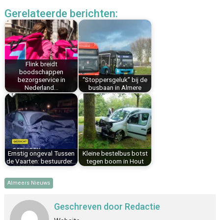
c
n
n
a
a
l
Gerelateerde berichten:
e
t
k
i
t
e
b
e
e
l
s
n
o
r
d
A
o
e
I
p
k
s
n
p
Flink breidt
boodschappen
t
bezorgservice in
“Stoppersgeluk” bij de
Nederland…
busbaan in Almere
Ernstig ongeval Tussen
Kleine bestelbus botst
de Vaarten: bestuurder…
tegen boom in Hout
Almeers Nieuws
Geschreven door
Redactie