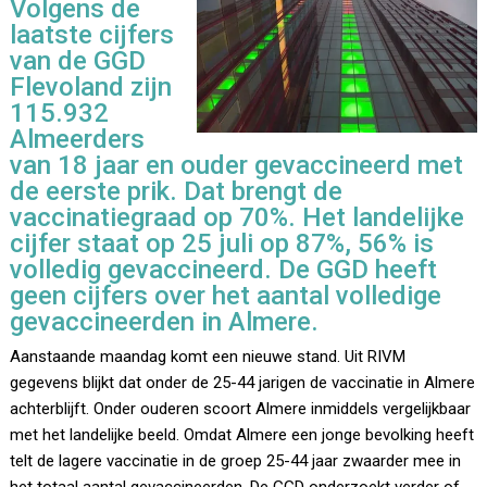
Volgens de
laatste cijfers
van de GGD
Flevoland zijn
115.932
Almeerders
van 18 jaar en ouder gevaccineerd met
de eerste prik. Dat brengt de
vaccinatiegraad op 70%. Het landelijke
cijfer staat op 25 juli op 87%, 56% is
volledig gevaccineerd. De GGD heeft
geen cijfers over het aantal volledige
gevaccineerden in Almere.
Aanstaande maandag komt een nieuwe stand. Uit RIVM
gegevens blijkt dat onder de 25-44 jarigen de vaccinatie in Almere
achterblijft. Onder ouderen scoort Almere inmiddels vergelijkbaar
met het landelijke beeld. Omdat Almere een jonge bevolking heeft
telt de lagere vaccinatie in de groep 25-44 jaar zwaarder mee in