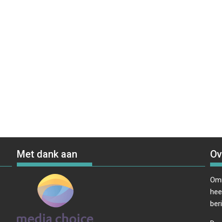
Met dank aan
Ov
Omr
hee
ber