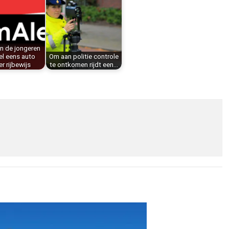
n de jongeren
el eens auto
Om aan politie controle
r rijbewijs
te ontkomen rijdt een…