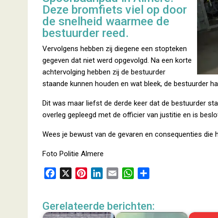
Deze bromfiets viel op door
de snelheid waarmee de
bestuurder reed.
Vervolgens hebben zij diegene een stopteken
gegeven dat niet werd opgevolgd. Na een korte
achtervolging hebben zij de bestuurder
staande kunnen houden en wat bleek, de bestuurder had
Dit was maar liefst de derde keer dat de bestuurder sta
overleg gepleegd met de officier van justitie en is bes
Wees je bewust van de gevaren en consequenties die he
Foto Politie Almere
F
X
P
L
E
W
D
a
i
i
m
h
e
c
n
n
a
a
l
Gerelateerde berichten:
e
t
k
i
t
e