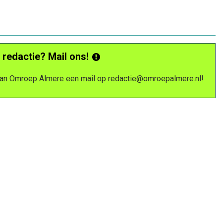
 redactie? Mail ons!
 van Omroep Almere een mail op
redactie@omroepalmere.nl
!