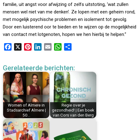
familie, uit angst voor afwijzing of zelfs uitstoting, ‘wat zullen
mensen wel niet van me denken’. Ze lopen met een geheim rond,
met mogelijk psychische problemen en isolement tot gevolg.
Door een luisterend oor te bieden en te wijzen op de mogelijkheid
van contact met lotgenoten, hopen we hen hierbij te helpen.”
F
X
P
L
E
W
D
a
i
i
m
h
e
c
n
n
a
a
l
Gerelateerde berichten:
e
t
k
i
t
e
b
e
e
l
s
n
o
r
d
A
o
e
I
p
k
s
n
p
Women of Almere in
Regie over je
t
Stadsarchief Almere |
gezondheid! | Een boek
50…
van Cors van den Berg