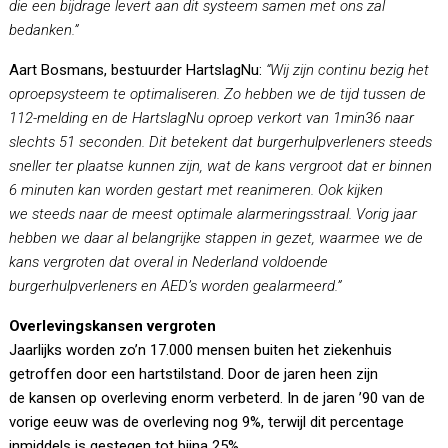
die een bijdrage levert aan dit systeem samen met ons zal
bedanken.”
Aart Bosmans, bestuurder HartslagNu:
“Wij zijn continu bezig het
oproepsysteem te optimaliseren. Zo hebben we de tijd tussen de
112-melding en de HartslagNu oproep verkort van 1min36 naar
slechts 51 seconden. Dit betekent dat burgerhulpverleners steeds
sneller ter plaatse kunnen zijn, wat de kans vergroot dat er binnen
6 minuten kan worden gestart met reanimeren. Ook kijken
we steeds naar de meest optimale alarmeringsstraal. Vorig jaar
hebben we daar al belangrijke stappen in gezet, waarmee we de
kans vergroten dat overal in Nederland voldoende
burgerhulpverleners en AED’s worden gealarmeerd.”
Overlevingskansen vergroten
Jaarlijks worden zo’n 17.000 mensen buiten het ziekenhuis
getroffen door een hartstilstand. Door de jaren heen zijn
de kansen op overleving enorm verbeterd. In de jaren ’90 van de
vorige eeuw was de overleving nog 9%, terwijl dit percentage
inmiddels is gestegen tot bijna 25%.