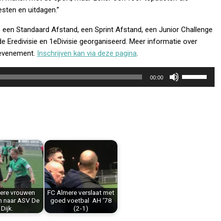
esten en uitdagen.”
s een Standaard Afstand, een Sprint Afstand, een Junior Challenge
Eredivisie en 1eDivisie georganiseerd. Meer informatie over
evenement.
Inschrijven kan via deze pagina
.
Gebruik
00:00
Omhoog/Om
pijltoetsen
om
het
volume
te
verhogen
of
te
verlagen.
ere vrouwen
FC Almere verslaat met
n naar ASV De
goed voetbal AH ‘78
Dijk.
(2-1)