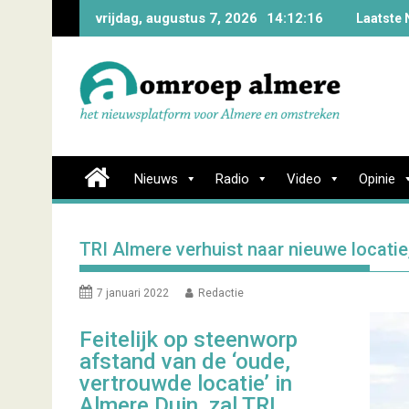
Skip
vrijdag, augustus 7, 2026
14:12:17
Laatste 
to
content
Nieuws
Radio
Video
Opinie
TRI Almere verhuist naar nieuwe locatie
7 januari 2022
Redactie
Feitelijk op steenworp
afstand van de ‘oude,
vertrouwde locatie’ in
Almere Duin, zal TRI