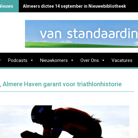
Nieuws
Almeers dictee 14 september in Nieuwebibliotheek
Podcasts
Nieuwkomers
Over Ons
Vacatures
, Almere Haven garant voor triathlonhistorie