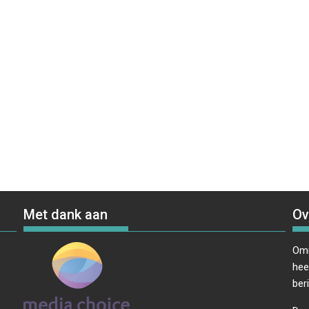
Met dank aan
Ov
Omr
hee
ber