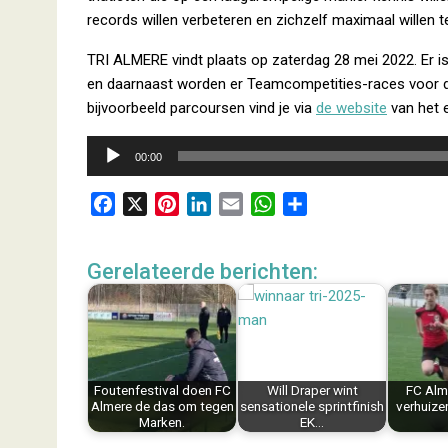
records willen verbeteren en zichzelf maximaal willen t
TRI ALMERE vindt plaats op zaterdag 28 mei 2022. Er i
en daarnaast worden er Teamcompetities-races voor de 
bijvoorbeeld parcoursen vind je via
de website
van het 
Audiospeler
00:00
F
X
P
L
E
W
D
a
i
i
m
h
e
c
n
n
a
a
l
Gerelateerde berichten:
e
t
k
i
t
e
b
e
e
l
s
n
o
r
d
A
o
e
I
p
k
s
n
p
Foutenfestival doen FC
Will Draper wint
FC Alm
t
Almere de das om tegen
sensationele sprintfinish
verhuize
Marken.
EK…