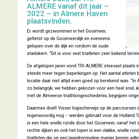
ALMERE vanaf dit jaar –
2022 – in Almere Haven
plaatsvinden.
Er wordt gezwommen in het Gooimeer,
gefietst op de Gooimeerdijk en eveneens
gelopen over de dijk en rondom de oude
stadskern. “Dit is voor veel triatleten zeer bekend terrein
De afgelopen jaren vond TRI ALMERE steevast plaats in
steeds meer tegen beperkingen op. Het aantal atleten b
locatie daar niet altijd even goed op berekend was. “I
zo belangrijk; we hebben gekozen voor een heel snel, ik
met de Almeerse triathlongeschiedenis, begrijpen ongetw
Daarmee doelt Visser logischerwijs op de parcoursen 
tegenwoordig nog – werden gebruikt voor de Holland 
is een hele snelle ronde door het Gooimeer, vanaf het
rechte dijken en ook het lopen is een vlakke, snelle ro
triatleten die op een laagdrempelige manier kennis wil