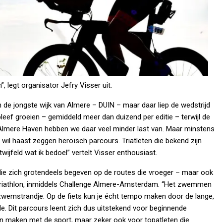
”, legt organisator Jefry Visser uit.
 de jongste wijk van Almere – DUIN – maar daar liep de wedstrijd
leef groeien – gemiddeld meer dan duizend per editie – terwijl de
n Almere Haven hebben we daar veel minder last van. Maar minstens
 wil haast zeggen heroïsch parcours. Triatleten die bekend zijn
ijfeld wat ik bedoel” vertelt Visser enthousiast.
die zich grotendeels begeven op de routes die vroeger – maar ook
Triathlon, inmiddels Challenge Almere-Amsterdam. “Het zwemmen
 zwemstrandje. Op de fiets kun je écht tempo maken door de lange,
nde. Dit parcours leent zich dus uitstekend voor beginnende
len maken met de sport, maar zeker ook voor topatleten die