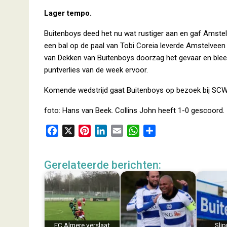
Lager tempo.
Buitenboys deed het nu wat rustiger aan en gaf Amst
een bal op de paal van Tobi Coreia leverde Amstelvee
van Dekken van Buitenboys doorzag het gevaar en bleef
puntverlies van de week ervoor.
Komende wedstrijd gaat Buitenboys op bezoek bij SCW 
foto: Hans van Beek. Collins John heeft 1-0 gescoord.
F
X
P
L
E
W
D
a
i
i
m
h
e
c
n
n
a
a
l
Gerelateerde berichten:
e
t
k
i
t
e
b
e
e
l
s
n
o
r
d
A
o
e
I
p
k
s
n
p
FC Almere verslaat
Slip