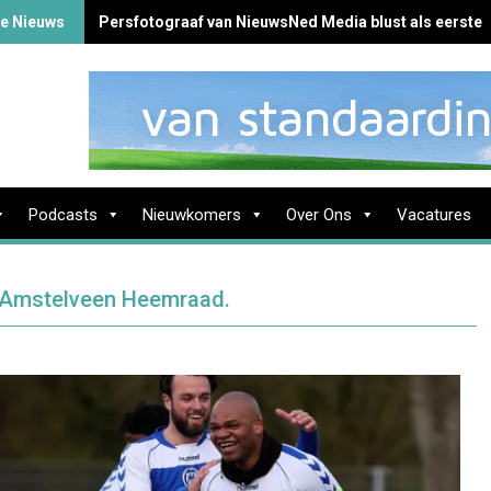
te Nieuws
Persfotograaf van NieuwsNed Media blust als eerste 
Podcasts
Nieuwkomers
Over Ons
Vacatures
at Amstelveen Heemraad.