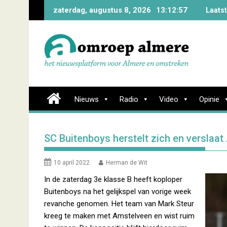
Skip
zaterdag, augustus 8, 2026
13:12:58
Laats
to
content
Nieuws
Radio
Video
Opinie
SC Buitenboys herstelt zich en versla
10 april 2022
Herman de Wit
In de zaterdag 3e klasse B heeft koploper
Buitenboys na het gelijkspel van vorige week
revanche genomen. Het team van Mark Steur
kreeg te maken met Amstelveen en wist ruim