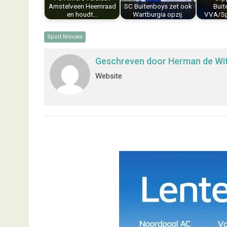
t
Amstelveen Heemraad
SC Buitenboys zet ook
Buit
en houdt…
Wartburgia opzij.
VVA/Sp
Sport Nieuws
Geschreven door
Herman de Wi
Website