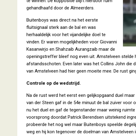
te winnen. De koppositie blijft hierdoor ruim
gehandhaafd door de Almeerders.
Buitenboys was direct na het eerste
fluitsignaal sterk aan de bal en was
herhaaldelijk voor het vijandelijke doel te
vinden. Er waren mogelijkheden voor Giovanni
Kasanwirjo en Shahzaib Aurangzaib maar de
openingstreffer bleef nog even uit. Amstelveen stelde 
afstandsschoten. Even later was het Collins John die 
van Amstelveen had hier geen moeite mee. De rust ging
Controle op de wedstrijd.
Na de rust werd het eerst een gelijkopgaand duel maar
van der Steen gaf in de 54e minuut de bal zuiver voor 
nu het duel en gaf de tegenstander maar weinig ruimte
voorsprong doordat Patrick Berendsen uitstekend ingre
probeerde het nog wel maar Buitenboys speelde degelij
weg en hij kon tegenover de doelman van Amstelveen in