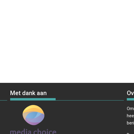
Met dank aan
Ov
Omr
hee
ber