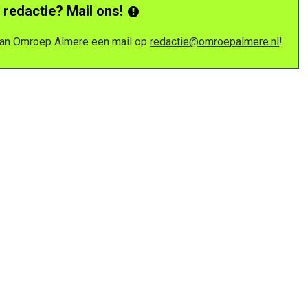
 redactie? Mail ons!
 van Omroep Almere een mail op
redactie@omroepalmere.nl
!