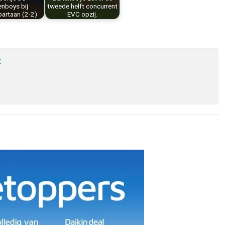
enboys bij
tweede helft concurrent
artaan (2-2)
EVC opzij.
t