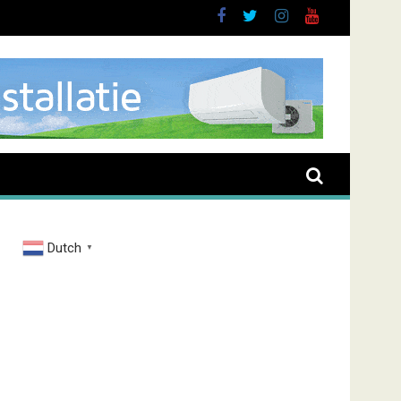
brand Zenderstraat
Dutch
▼