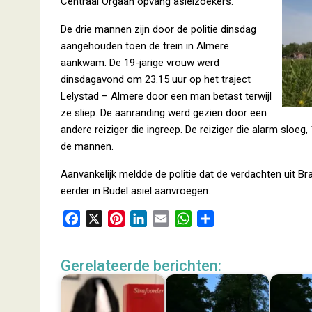
Centraal Orgaan opvang asielzoekers.
De drie mannen zijn door de politie dinsdag
aangehouden toen de trein in Almere
aankwam. De 19-jarige vrouw werd
dinsdagavond om 23.15 uur op het traject
Lelystad – Almere door een man betast terwijl
ze sliep. De aanranding werd gezien door een
andere reiziger die ingreep. De reiziger die alarm sloe
de mannen.
Aanvankelijk meldde de politie dat de verdachten uit 
eerder in Budel asiel aanvroegen.
F
X
P
L
E
W
D
a
i
i
m
h
e
c
n
n
a
a
l
Gerelateerde berichten:
e
t
k
i
t
e
b
e
e
l
s
n
o
r
d
A