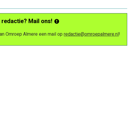
 redactie? Mail ons!
 van Omroep Almere een mail op
redactie@omroepalmere.nl
!