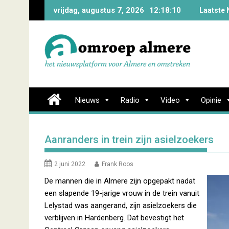
Skip
vrijdag, augustus 7, 2026
12:18:11
Laatste 
to
content
Nieuws
Radio
Video
Opinie
Aanranders in trein zijn asielzoekers
2 juni 2022
Frank Roos
De mannen die in Almere zijn opgepakt nadat
een slapende 19-jarige vrouw in de trein vanuit
Lelystad was aangerand, zijn asielzoekers die
verblijven in Hardenberg. Dat bevestigt het