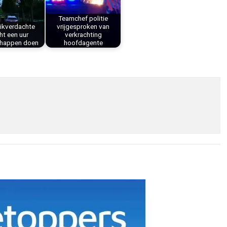
Teamchef politie
ikverdachte
vrijgesproken van
t een uur
verkrachting
happen doen
hoofdagente