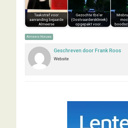
o
e
I
p
k
s
n
p
Taakstraf voor
Gezochte tbs'er
Misbru
t
aanranding bejaarde
(Oostvaarderskliniek)
moch
Almeerse
opgepakt voor…
boodsc
Almeers Nieuws
Geschreven door
Frank Roos
Website