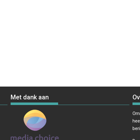
Met dank aan
Ov
Omr
hee
ber