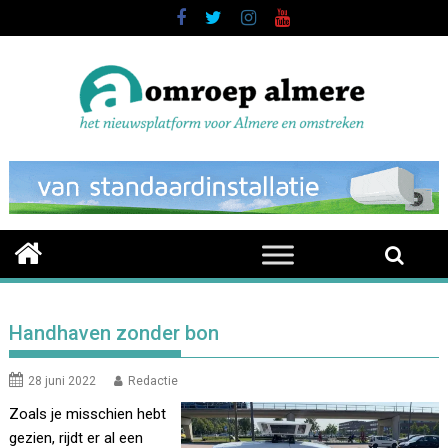
Skip
to
content
Handhaven zonder bon
28 juni 2022
Redactie
Zoals je misschien hebt
gezien, rijdt er al een