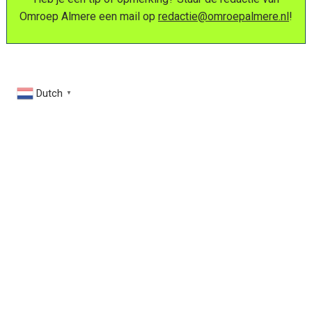
Omroep Almere een mail op
redactie@omroepalmere.nl
!
Dutch
▼