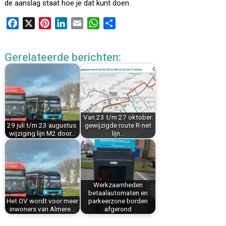
de aanslag staat hoe je dat kunt doen.
F
X
P
L
E
W
D
a
i
i
m
h
e
c
n
n
a
a
l
Gerelateerde berichten:
e
t
k
i
t
e
b
e
e
l
s
n
o
r
d
A
o
e
I
p
k
s
n
p
Van 23 t/m 27 oktober:
t
29 juli t/m 23 augustus:
gewijzigde route R-net
wijziging lijn M2 door…
lijn…
Werkzaamheden
betaalautomaten en
Het OV wordt voor meer
parkeerzone borden
inwoners van Almere…
afgerond