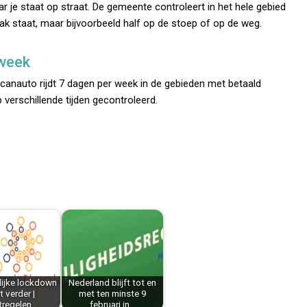
r je staat op straat. De gemeente controleert in het hele gebied
vak staat, maar bijvoorbeeld half op de stoep of op de weg.
 week
canauto rijdt 7 dagen per week in de gebieden met betaald
 verschillende tijden gecontroleerd.
lijke lockdown
Nederland blijft tot en
 verder |
met ten minste 9
tregelen…
februari in…