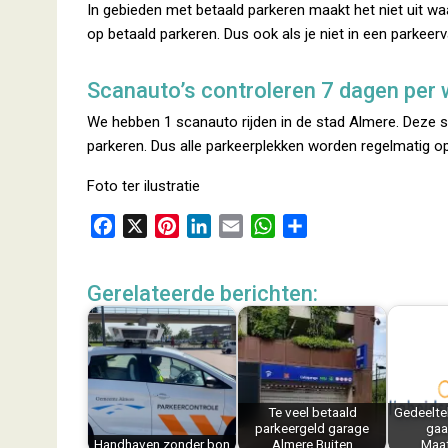
In gebieden met betaald parkeren maakt het niet uit waa
op betaald parkeren. Dus ook als je niet in een parkeer
Scanauto’s controleren 7 dagen per
We hebben 1 scanauto rijden in de stad Almere. Deze s
parkeren. Dus alle parkeerplekken worden regelmatig op
Foto ter ilustratie
F
X
P
L
E
W
D
a
i
i
m
h
e
c
n
n
a
a
l
Gerelateerde berichten:
e
t
k
i
t
e
b
e
e
l
s
n
o
r
d
A
o
e
I
p
k
s
n
p
Te veel betaald
Gedeelte
t
parkeergeld garage
gaat
Handhaven zonder bon
Almere Buiten
Maa