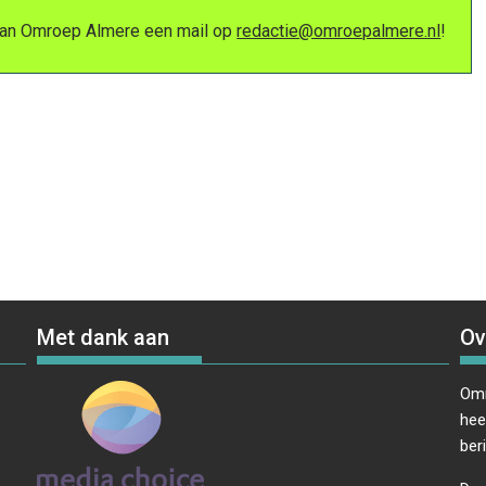
 van Omroep Almere een mail op
redactie@omroepalmere.nl
!
Met dank aan
Ov
Omr
hee
ber