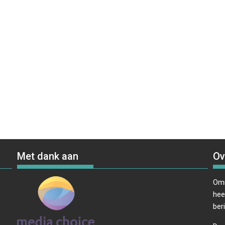
Met dank aan
Ov
Omr
hee
ber