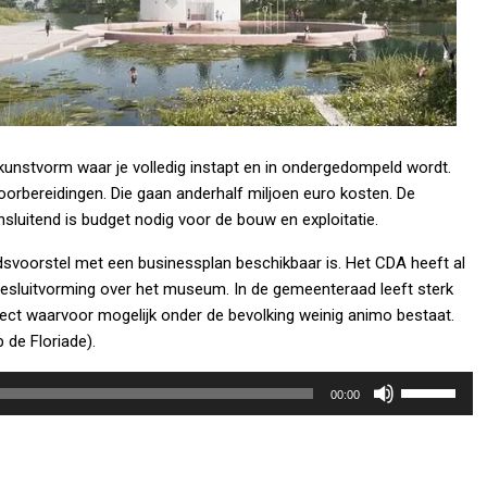
unstvorm waar je volledig instapt en in ondergedompeld wordt.
orbereidingen. Die gaan anderhalf miljoen euro kosten. De
luitend is budget nodig voor de bouw en exploitatie.
svoorstel met een businessplan beschikbaar is. Het CDA heeft al
sluitvorming over het museum. In de gemeenteraad leeft sterk
ect waarvoor mogelijk onder de bevolking weinig animo bestaat.
de Floriade).
Gebruik
00:00
Omhoog/Om
pijltoetsen
om