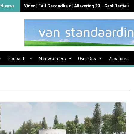
 Nieuws
Video | EAH Gezondheid | Aflevering 29 – Gast Bertie K
Podcasts
Nieuwkomers
Over Ons
Vacatures