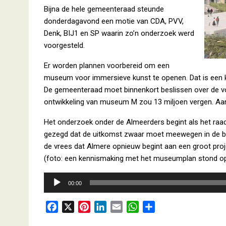
Bijna de hele gemeenteraad steunde
donderdagavond een motie van CDA, PVV,
Denk, BIJ1 en SP waarin zo’n onderzoek werd
voorgesteld.
Er worden plannen voorbereid om een
museum voor immersieve kunst te openen. Dat is een k
De gemeenteraad moet binnenkort beslissen over de vo
ontwikkeling van museum M zou 13 miljoen vergen. Aans
Het onderzoek onder de Almeerders begint als het raad
gezegd dat de uitkomst zwaar moet meewegen in de be
de vrees dat Almere opnieuw begint aan een groot proj
(foto: een kennismaking met het museumplan stond op 
Audiospeler
00:00
F
X
P
L
E
W
D
a
i
i
m
h
e