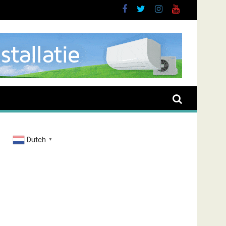
oussen
Dutch
▼