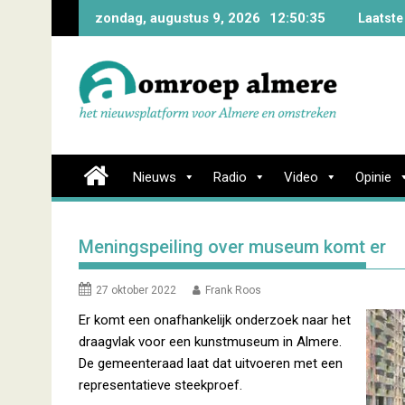
Skip
zondag, augustus 9, 2026
12:50:36
Laatste
to
content
Nieuws
Radio
Video
Opinie
Meningspeiling over museum komt er
27 oktober 2022
Frank Roos
Er komt een onafhankelijk onderzoek naar het
draagvlak voor een kunstmuseum in Almere.
De gemeenteraad laat dat uitvoeren met een
representatieve steekproef.