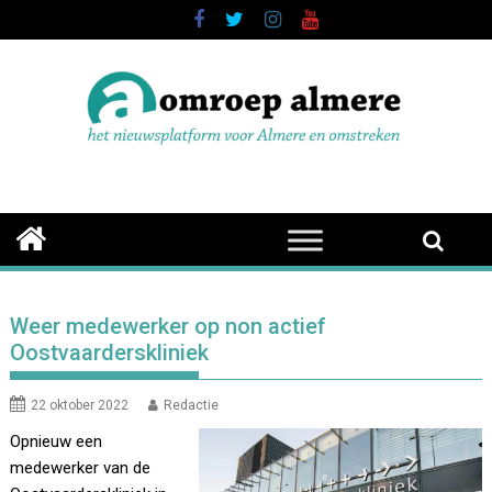
Skip
to
content
Weer medewerker op non actief
Oostvaarderskliniek
22 oktober 2022
Redactie
Opnieuw een