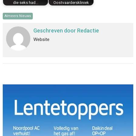
Celstraf voor
Extra politiecapaciteit
medewerker tbs-kliniek
bij uitbreiding
die seks had…
Oostvaarderskliniek
Almeers Nieuws
Geschreven door
Redactie
Website