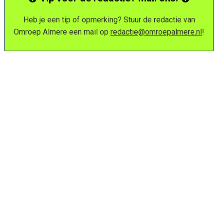
Tip voor de redactie? Mail ons!
Heb je een tip of opmerking? Stuur de redactie van
Omroep Almere een mail op
redactie@omroepalmere.nl
!