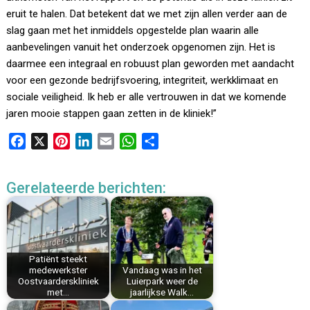
eruit te halen. Dat betekent dat we met zijn allen verder aan de
slag gaan met het inmiddels opgestelde plan waarin alle
aanbevelingen vanuit het onderzoek opgenomen zijn. Het is
daarmee een integraal en robuust plan geworden met aandacht
voor een gezonde bedrijfsvoering, integriteit, werkklimaat en
sociale veiligheid. Ik heb er alle vertrouwen in dat we komende
jaren mooie stappen gaan zetten in de kliniek!”
F
X
P
L
E
W
D
a
i
i
m
h
e
c
n
n
a
a
l
Gerelateerde berichten:
e
t
k
i
t
e
b
e
e
l
s
n
o
r
d
A
o
e
I
p
k
s
n
p
Patiënt steekt
medewerkster
Vandaag was in het
t
Oostvaarderskliniek
Luierpark weer de
met…
jaarlijkse Walk…