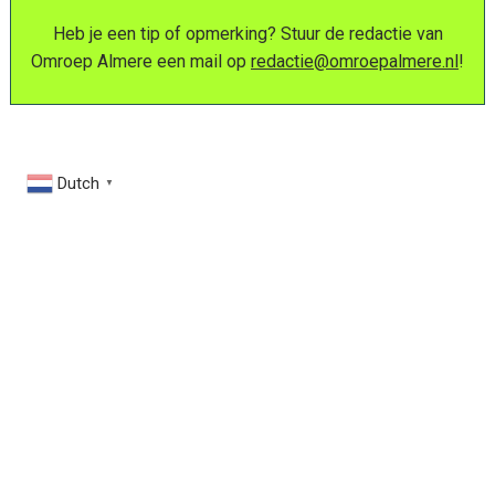
Heb je een tip of opmerking? Stuur de redactie van
Omroep Almere een mail op
redactie@omroepalmere.nl
!
Dutch
▼