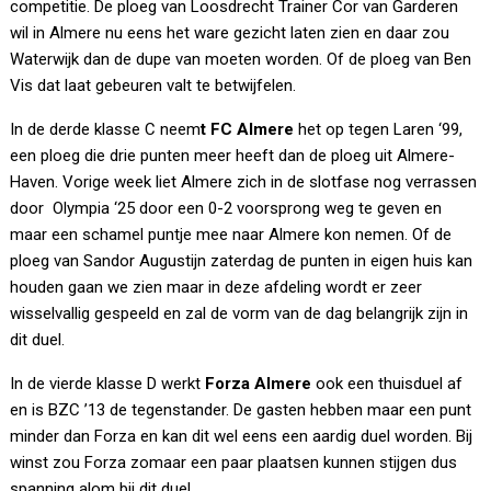
competitie. De ploeg van Loosdrecht Trainer Cor van Garderen
wil in Almere nu eens het ware gezicht laten zien en daar zou
Waterwijk dan de dupe van moeten worden. Of de ploeg van Ben
Vis dat laat gebeuren valt te betwijfelen.
In de derde klasse C neem
t FC Almere
het op tegen Laren ‘99,
een ploeg die drie punten meer heeft dan de ploeg uit Almere-
Haven. Vorige week liet Almere zich in de slotfase nog verrassen
door Olympia ‘25 door een 0-2 voorsprong weg te geven en
maar een schamel puntje mee naar Almere kon nemen. Of de
ploeg van Sandor Augustijn zaterdag de punten in eigen huis kan
houden gaan we zien maar in deze afdeling wordt er zeer
wisselvallig gespeeld en zal de vorm van de dag belangrijk zijn in
dit duel.
In de vierde klasse D werkt
Forza Almere
ook een thuisduel af
en is BZC ’13 de tegenstander. De gasten hebben maar een punt
minder dan Forza en kan dit wel eens een aardig duel worden. Bij
winst zou Forza zomaar een paar plaatsen kunnen stijgen dus
spanning alom bij dit duel.