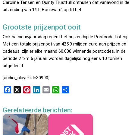
Caroline Tensen en Quinty Trustfull onthullen dat vanavond in de
uitzending van ‘RTL Boulevard’ op RTL 4.
Grootste prijzenpot ooit
Ook na nieuwjaarsdag regent het prijzen bij de Postcode Loterij.
Met een totale prijzenpot van 425,9 miljoen euro aan prijzen en
cadeaus, zijn er elke maand 60.000 winnende postcodes. In de
periode 2 t/m 6 januari worden dagelijks nog eens 10 tonnen
uitgedeeld.
[audio_player id=30990]
F
X
P
L
E
W
D
a
i
i
m
h
e
c
n
n
a
a
l
Gerelateerde berichten:
e
t
k
i
t
e
b
e
e
l
s
n
o
r
d
A
o
e
I
p