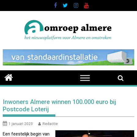
Skip
to
content
Inwoners Almere winnen 100.000 euro bij
Postcode Loterij
1 januari 2023
Redactie
Een feestelijk begin van