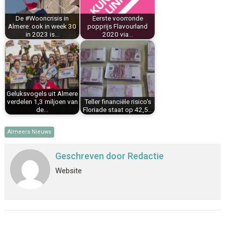
k
s
n
p
De #Wooncrisis in
Eerste voorronde
t
Almere: ook in week 30
popprijs Flavourland
in 2023 is…
2020 via…
Geluksvogels uit Almere
verdelen 1,3 miljoen van
Teller financiële risico's
de…
Floriade staat op 42,5…
Almeers Nieuws
Geschreven door
Redactie
Website