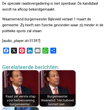
De speciale raadsvergadering is niet openbaar. De kandidaat
wordt na afloop bekendgemaakt.
Waarnemend burgemeester Bijleveld verlaat 1 maart de
gemeente. Zij heeft een functie gevonden waar zij minder in de
politieke spots zal staan.
[audio_player id=31397]
F
X
P
L
E
W
D
a
i
i
m
h
e
c
n
n
a
a
l
Gerelateerde berichten:
e
t
k
i
t
e
b
e
e
l
s
n
o
r
d
A
o
e
I
p
k
s
n
p
Raad zet eerste stap
Burgemeester
t
voor herbenoeming
Weerwind: 'Het kabinet
burgemeester…
luistert niet…