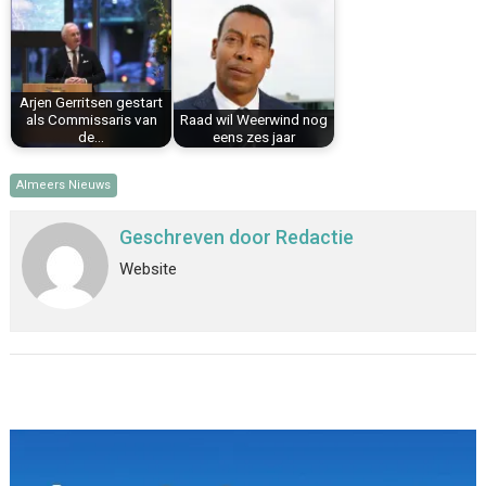
Arjen Gerritsen gestart
als Commissaris van
Raad wil Weerwind nog
de…
eens zes jaar
Almeers Nieuws
Geschreven door
Redactie
Website