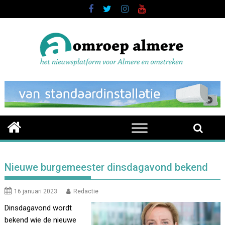
Skip
to
content
Nieuwe burgemeester dinsdagavond bekend
16 januari 2023
Redactie
Dinsdagavond wordt
bekend wie de nieuwe