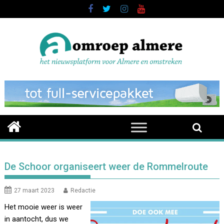
Skip
to
content
De Schoor organiseert weer de Rommelroute
27 maart 2023
Redactie
Het mooie weer is weer
in aantocht, dus we