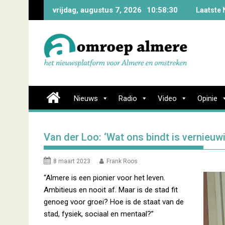
Skip
vrijdag, augustus 7, 2026
10:58:30
Laatste 
to
content
Nieuws
Radio
Video
Opinie
Van der Loo: ‘Wat ons bindt is vernieuw
8 maart 2023
Frank Roos
“Almere is een pionier voor het leven.
Ambitieus en nooit af. Maar is de stad fit
genoeg voor groei? Hoe is de staat van de
stad, fysiek, sociaal en mentaal?”