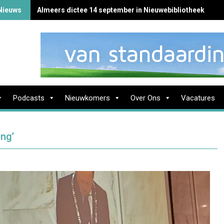
Nieuws
Almeers dictee 14 september in Nieuwebibliotheek
Podcasts
Nieuwkomers
Over Ons
Vacatures
ing’