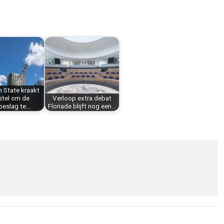
 State kraakt
stel om de
Verloop extra debat
oeslag te…
Floriade blijft nog een…