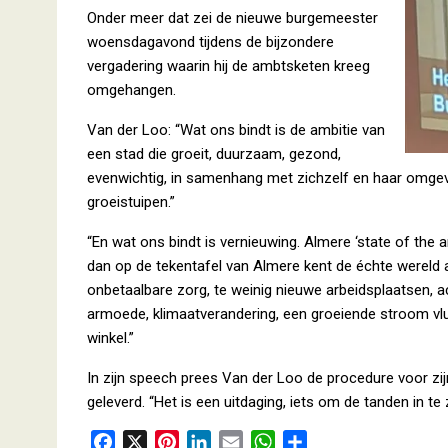
Onder meer dat zei de nieuwe burgemeester
woensdagavond tijdens de bijzondere
vergadering waarin hij de ambtsketen kreeg
omgehangen.
Van der Loo: “Wat ons bindt is de ambitie van
een stad die groeit, duurzaam, gezond,
evenwichtig, in samenhang met zichzelf en haar omgevin
groeistuipen.”
“En wat ons bindt is vernieuwing. Almere ‘state of the a
dan op de tekentafel van Almere kent de échte wereld a
onbetaalbare zorg, te weinig nieuwe arbeidsplaatsen, a
armoede, klimaatverandering, een groeiende stroom vluc
winkel.”
In zijn speech prees Van der Loo de procedure voor zi
geleverd. “Het is een uitdaging, iets om de tanden in te
F
X
P
L
E
W
D