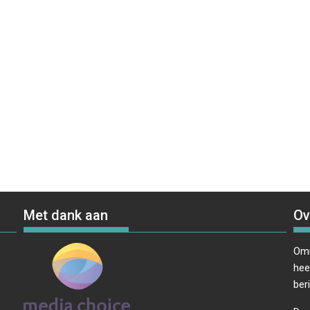
Met dank aan
Ov
Omr
hee
ber