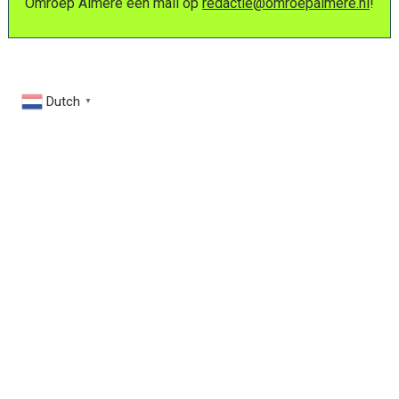
Omroep Almere een mail op
redactie@omroepalmere.nl
!
Dutch
▼