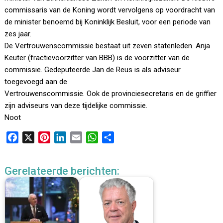
commissaris van de Koning wordt vervolgens op voordracht van
de minister benoemd bij Koninklijk Besluit, voor een periode van
zes jaar.
De Vertrouwenscommissie bestaat uit zeven statenleden. Anja
Keuter (fractievoorzitter van BBB) is de voorzitter van de
commissie. Gedeputeerde Jan de Reus is als adviseur
toegevoegd aan de
Vertrouwenscommissie. Ook de provinciesecretaris en de griffier
zijn adviseurs van deze tijdelijke commissie.
Noot
F
X
P
L
E
W
D
a
i
i
m
h
e
c
n
n
a
a
l
Gerelateerde berichten:
e
t
k
i
t
e
b
e
e
l
s
n
o
r
d
A
o
e
I
p
k
s
n
p