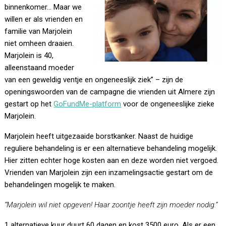
binnenkomer… Maar we
willen er als vrienden en
familie van Marjolein
niet omheen draaien.
Marjolein is 40,
alleenstaand moeder
van een geweldig ventje en ongeneeslijk ziek” – zijn de
openingswoorden van de campagne die vrienden uit Almere zijn
gestart op het
GoFundMe-platform
voor de ongeneeslijke zieke
Marjolein.
Marjolein heeft uitgezaaide borstkanker. Naast de huidige
reguliere behandeling is er een alternatieve behandeling mogelijk.
Hier zitten echter hoge kosten aan en deze worden niet vergoed.
Vrienden van Marjolein zijn een inzamelingsactie gestart om de
behandelingen mogelijk te maken.
“Marjolein wil niet opgeven! Haar zoontje heeft zijn moeder nodig.”
1 alternatieve kuur duurt 60 dagen en kost 3500 euro. Als er een