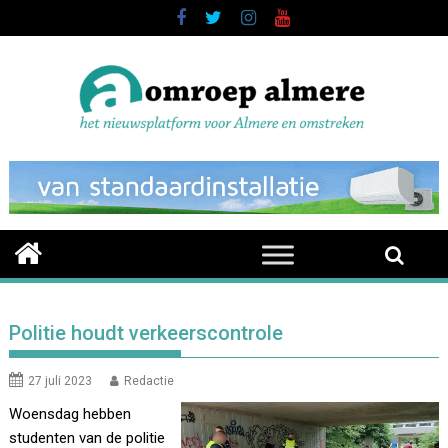
Skip
to
content
Politie houdt verkeerscontrole
27 juli 2023
Redactie
Woensdag hebben
studenten van de politie