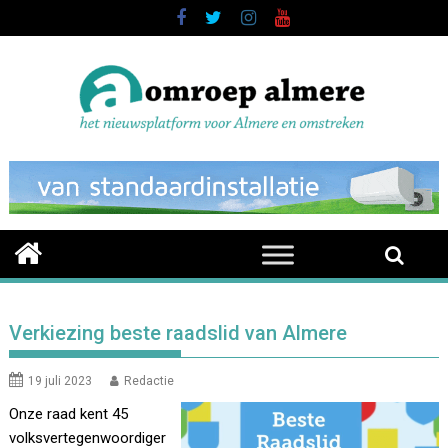
Skip
to
content
Verkiezing beste raadslid van Almere
19 juli 2023
Redactie
Onze raad kent 45
volksvertegenwoordiger