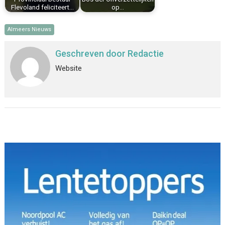
Flevoland feliciteert…
op…
Almeers Nieuws
Geschreven door
Redactie
Website