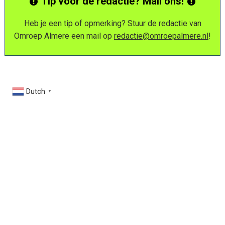
Tip voor de redactie? Mail ons!
Heb je een tip of opmerking? Stuur de redactie van
Omroep Almere een mail op
redactie@omroepalmere.nl
!
Dutch
▼