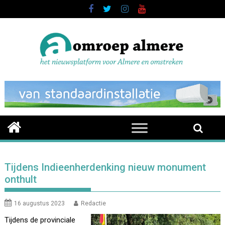
Skip
to
content
Tijdens Indieenherdenking nieuw monument
onthult
16 augustus 2023
Redactie
Tijdens de provinciale