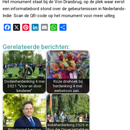
Het monument staat bij de Von Draisbrug, op de plek waar eerst
een informatiebord stond over de gebeurtenissen in Nederlands-
Indië. Scan de QR-code op het monument voor meer uitleg.
F
X
P
L
E
W
D
a
i
i
m
h
e
c
n
n
a
a
l
Gerelateerde berichten:
e
t
k
i
t
e
b
e
e
l
s
n
o
r
d
A
o
e
I
p
k
s
n
p
Dodenherdenking 4 mei
Roze driehoek bij
t
2021 “Voor en door
herdenking 4 mei:
kinderen”
eerbetoon aan…
Indiëherdenking 2026 in
Provinciaal bestuur
Bos der Onverzettelijken