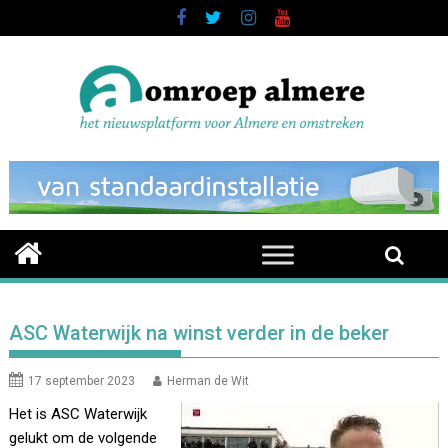
Skip
to
content
ASC Waterwijk na winst verder in de beker
17 september 2023
Herman de Wit
Het is ASC Waterwijk
gelukt om de volgende