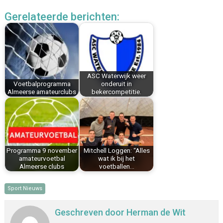
c
n
n
a
a
l
Gerelateerde berichten:
e
t
k
i
t
e
b
e
e
l
s
n
o
r
d
A
o
e
I
p
k
s
n
p
ASC Waterwijk weer
t
Voetbalprogramma
onderuit in
Almeerse amateurclubs
bekercompetitie.
Programma 9 november
Mitchell Loggen: “Alles
amateurvoetbal
wat ik bij het
Almeerse clubs
voetballen…
Sport Nieuws
Geschreven door
Herman de Wit