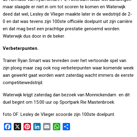
maar slaagde er niet in om tot scoren te komen en Waterwijk
deed dat wel, Lesley de Vlieger maakte later in de wedstrijd de 2-
0 en dat was tevens zijn 100ste officiële doelpunt uit zijn carrière
en dat mag best een prachtige prestatie genoemd worden.
Waterwijk dus door in de beker.
Verbeterpunten.
Trainer Ryan Smart was tevreden over het vertoonde spel van
zijn ploeg maar zag ook nog verbeterpunten waar komende week
aan gewerkt gaat worden want zaterdag wacht immers de eerste
competitiewedstrijd.
Waterwijk krijgt zaterdag dan bezoek van Monnickendam en dit
duel begint om 15:00 uur op Sportpark Rie Mastenbroek.
foto OF: Lesley de Vlieger scoorde zijn 100ste doelpunt.
F
X
P
L
E
W
D
a
i
i
m
h
e