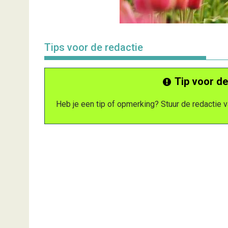
Tips voor de redactie
Tip voor de
Heb je een tip of opmerking? Stuur de redactie