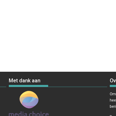
Met dank aan
Ov
Omr
hee
ber