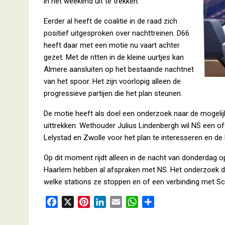
in het weekend uit te trekken.
Eerder al heeft de coalitie in de raad zich
positief uitgesproken over nachttreinen. D66
heeft daar met een motie nu vaart achter
gezet. Met de ritten in de kleine uurtjes kan
Almere aansluiten op het bestaande nachtnet
van het spoor. Het zijn voorlopig alleen de
progressieve partijen die het plan steunen.
De motie heeft als doel een onderzoek naar de mogelijk
uittrekken. Wethouder Julius Lindenbergh wil NS een off
Lelystad en Zwolle voor het plan te interesseren en de 
Op dit moment rijdt alleen in de nacht van donderdag o
Haarlem hebben al afspraken met NS. Het onderzoek dat
welke stations ze stoppen en of een verbinding met Sch
F
X
P
L
E
W
D
a
i
i
m
h
e