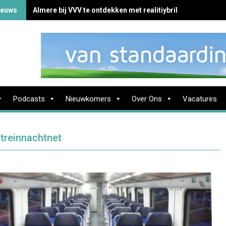
ieuws
Almere bij VVV te ontdekken met realitiybril
Podcasts
Nieuwkomers
Over Ons
Vacatures
 treinnachtnet