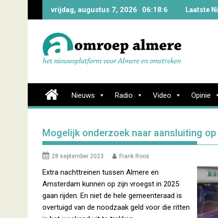
Skip
vrijdag, augustus 7, 2026
06:18:6
Laatste N
to
content
Nieuws
Radio
Video
Opinie
Mogelijk onderzoek naar aansluiting op
28 september 2023
Frank Roos
Extra nachttreinen tussen Almere en
Amsterdam kunnen op zijn vroegst in 2025
gaan rijden. En niet de hele gemeenteraad is
overtuigd van de noodzaak geld voor die ritten